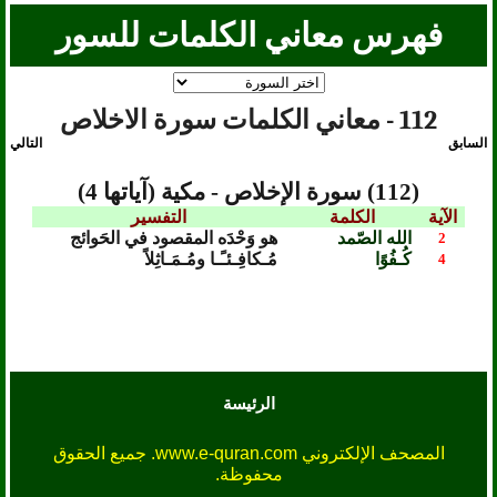
فهرس معاني الكلمات للسور
112 - معاني الكلمات سورة الاخلاص
السابق
التالي
(112) سورة الإخلاص - مكية (آياتها 4)
الآية
الكلمة
التفسير
الله الصّمد
هو وَحْدَه المقصود في الحَوائج
2
كُـفُوًا
مُـكافِـئـًـا ومُـمَـاثِلاً
4
الرئيسة
المصحف الإلكتروني www.e-quran.com. جميع الحقوق
محفوظة.