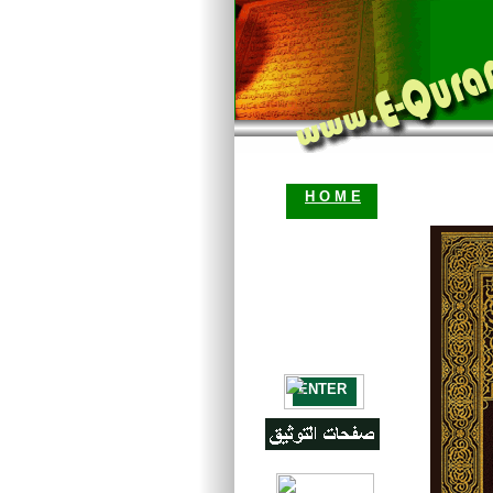
H O M E
ENTER