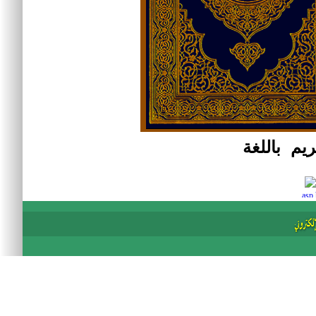
يم باللغة
asp 