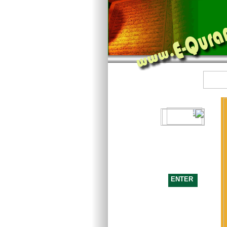
H O M E
ENTER