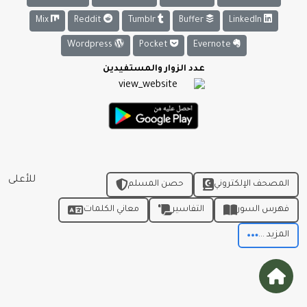
Mix
Reddit
Tumblr
Buffer
LinkedIn
Wordpress
Pocket
Evernote
عدد الزوار والمستفيدين
للأعلى
المصحف الإلكتروني
حصن المسلم
فهرس السور
التفاسير
معاني الكلمات
المزيد ...