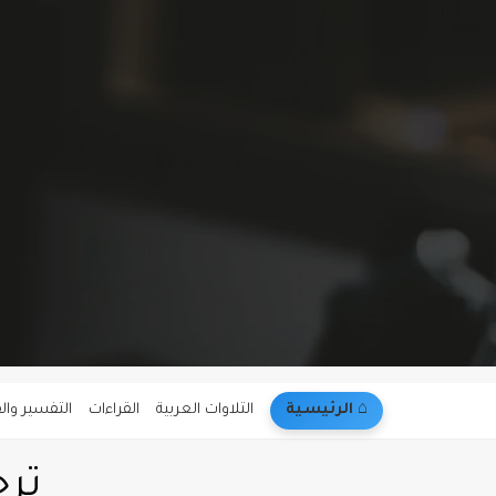
⌂︎ الرئيسية
التلاوات العربية
القراءات
التفسير وال
ترج