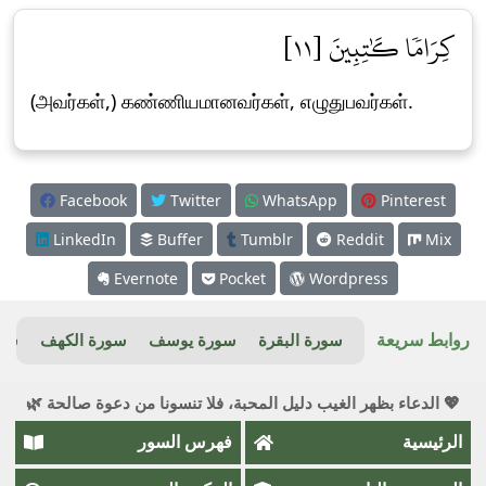
كِرَامٗا كَٰتِبِينَ [١١]
(அவர்கள்,) கண்ணியமானவர்கள், எழுதுபவர்கள்.
Facebook
Twitter
WhatsApp
Pinterest
LinkedIn
Buffer
Tumblr
Reddit
Mix
Evernote
Pocket
Wordpress
روابط سريعة
سورة البقرة
سورة يوسف
سورة الكهف
سور
💖 الدعاء بظهر الغيب دليل المحبة، فلا تنسونا من دعوة صالحة 🌿
الرئيسية
فهرس السور