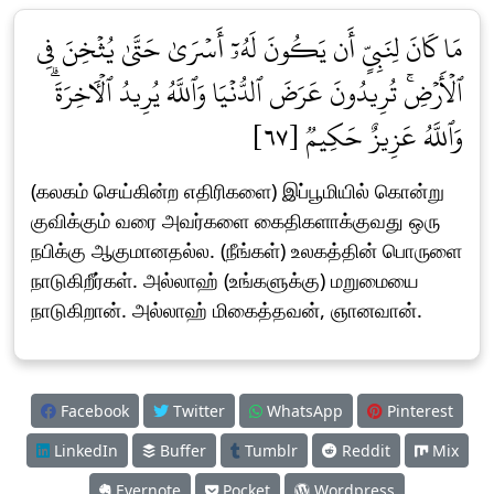
مَا كَانَ لِنَبِيٍّ أَن يَكُونَ لَهُۥٓ أَسۡرَىٰ حَتَّىٰ يُثۡخِنَ فِي
ٱلۡأَرۡضِۚ تُرِيدُونَ عَرَضَ ٱلدُّنۡيَا وَٱللَّهُ يُرِيدُ ٱلۡأٓخِرَةَۗ
وَٱللَّهُ عَزِيزٌ حَكِيمٞ [٦٧]
(கலகம் செய்கின்ற எதிரிகளை) இப்பூமியில் கொன்று
குவிக்கும் வரை அவர்களை கைதிகளாக்குவது ஒரு
நபிக்கு ஆகுமானதல்ல. (நீங்கள்) உலகத்தின் பொருளை
நாடுகிறீர்கள். அல்லாஹ் (உங்களுக்கு) மறுமையை
நாடுகிறான். அல்லாஹ் மிகைத்தவன், ஞானவான்.
Facebook
Twitter
WhatsApp
Pinterest
LinkedIn
Buffer
Tumblr
Reddit
Mix
Evernote
Pocket
Wordpress