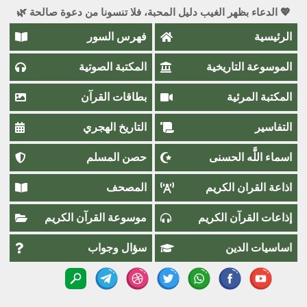
💖 الدعاء بظهر الغيب دليل المحبة، فلا تنسونا من دعوة صالحة 🌿
الرئيسية
فهرس السور
الموسوعة التاريخية
المكتبة الصوتية
المكتبة المرئية
بطاقات القرآن
التفاسير
التاريخ الهجري
اسماء اللَّٰه الحسنى
حصن المسلم
اذاعة القران الكريم
المصحف
إذاعات القرآن الكريم
موسوعة القرآن الكريم
اساسيات الدين
سؤال وجواب