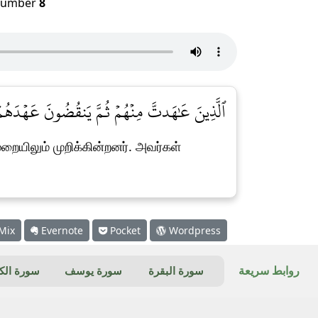
umber
8
ٱلَّذِينَ عَٰهَدتَّ مِنۡهُمۡ ثُمَّ يَنقُضُونَ عَهۡدَهُمۡ ف]
ுறையிலும் முறிக்கின்றனர். அவர்கள்
Mix
Evernote
Pocket
Wordpress
روابط سريعة
سورة البقرة
سورة يوسف
سورة ال