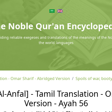
e Noble Qur'an Encyclope
ding reliable exegeses and translations of the meanings of the N
the world languages
tion - Omar Sharif - Abridged Version
Spoils of war, booty
Al-Anfal] - Tamil Translation -
Version - Ayah 56