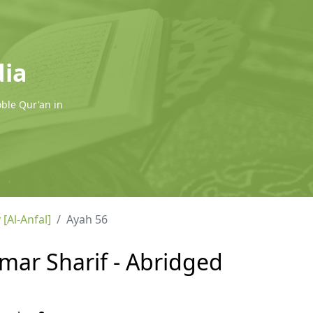
dia
oble Qur'an in
 [Al-Anfal]
Ayah 56
 Omar Sharif - Abridged