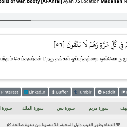
poils of war, booty [Al-Anfal]
Ayah
75
Location
Madanah
N
ِي كُلِّ مَرَّةٖ وَهُمۡ لَا يَتَّقُونَ [٥٦
் ஒப்பந்தம் செய்தவர்கள் பிறகு தங்கள் ஒப்பந்தத்தை ஒவ்வொரு ம
Pinterest
LinkedIn
Buffer
Tumblr
Reddit
كهف
سورة مريم
سورة يس
سورة الملك
سورة ال
💖 الدعاء بظهر الغيب دليل المحبة، فلا تنسونا من دعوة صالحة 🌿