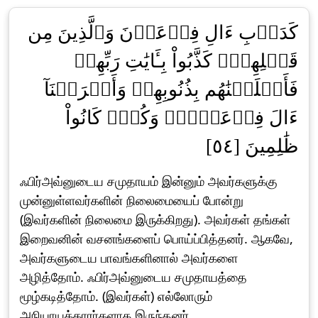
كَدَأۡبِ ءَالِ فِرۡعَوۡنَ وَٱلَّذِينَ مِن
قَبۡلِهِمۡۚ كَذَّبُواْ بِـَٔايَٰتِ رَبِّهِمۡ
فَأَهۡلَكۡنَٰهُم بِذُنُوبِهِمۡ وَأَغۡرَقۡنَآ
ءَالَ فِرۡعَوۡنَۚ وَكُلّٞ كَانُواْ
ظَٰلِمِينَ [٥٤]
ஃபிர்அவ்னுடைய சமுதாயம் இன்னும் அவர்களுக்கு
முன்னுள்ளவர்களின் நிலைமையைப் போன்று
(இவர்களின் நிலைமை இருக்கிறது). அவர்கள் தங்கள்
இறைவனின் வசனங்களைப் பொய்ப்பித்தனர். ஆகவே,
அவர்களுடைய பாவங்களினால் அவர்களை
அழித்தோம். ஃபிர்அவ்னுடைய சமுதாயத்தை
மூழ்கடித்தோம். (இவர்கள்) எல்லோரும்
அநியாயக்காரர்களாக இருந்தனர்.