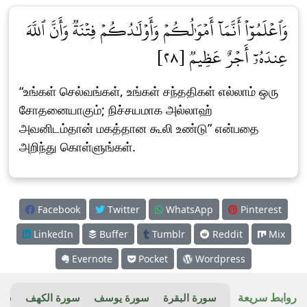
وَٱعۡلَمُوٓاْ أَنَّمَآ أَمۡوَٰلُكُمۡ وَأَوۡلَٰدُكُمۡ فِتۡنَةٞ وَأَنَّ ٱللَّهَ
عِندَهُۥٓ أَجۡرٌ عَظِيمٞ [٢٨]
“உங்கள் செல்வங்கள், உங்கள் சந்ததிகள் எல்லாம் ஒரு
சோதனையாகும்; நிச்சயமாக அல்லாஹ்
அவனிடம்தான் மகத்தான கூலி உண்டு” என்பதை
அறிந்து கொள்ளுங்கள்.
Facebook
Twitter
WhatsApp
Pinterest
LinkedIn
Buffer
Tumblr
Reddit
Mix
Evernote
Pocket
Wordpress
روابط سريعة
سورة البقرة
سورة يوسف
سورة الكهف
سور