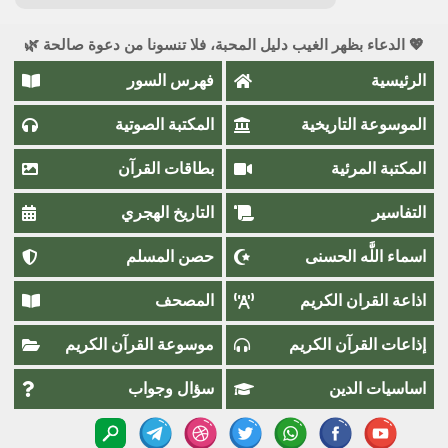
💖 الدعاء بظهر الغيب دليل المحبة، فلا تنسونا من دعوة صالحة 🌿
الرئيسية
فهرس السور
الموسوعة التاريخية
المكتبة الصوتية
المكتبة المرئية
بطاقات القرآن
التفاسير
التاريخ الهجري
اسماء اللَّٰه الحسنى
حصن المسلم
اذاعة القران الكريم
المصحف
إذاعات القرآن الكريم
موسوعة القرآن الكريم
اساسيات الدين
سؤال وجواب