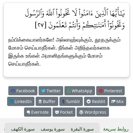
يَٰٓأَيُّهَا ٱلَّذِينَ ءَامَنُواْ لَا تَخُونُواْ ٱللَّهَ وَٱلرَّسُولَ
وَتَخُونُوٓاْ أَمَٰنَٰتِكُمۡ وَأَنتُمۡ تَعۡلَمُونَ [٢٧]
நம்பிக்கையாளர்களே! அல்லாஹ்வுக்கும், தூதருக்கும்
மோசம் செய்யாதீர்கள். நீங்கள் அறிந்தவர்களாக
இருக்க உங்கள் அமானிதங்களுக்கும் மோசம்
செய்யாதீர்கள்.
Facebook
Twitter
WhatsApp
Pinterest
LinkedIn
Buffer
Tumblr
Reddit
Mix
Evernote
Pocket
Wordpress
روابط سريعة
سورة البقرة
سورة يوسف
سورة الكهف
سور