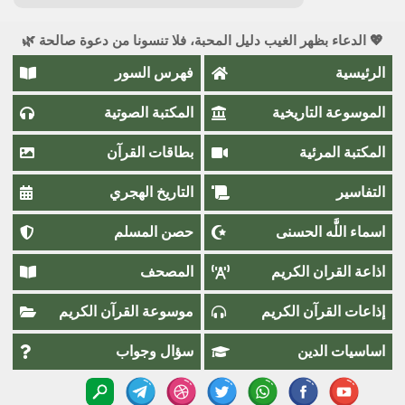
💖 الدعاء بظهر الغيب دليل المحبة، فلا تنسونا من دعوة صالحة 🌿
الرئيسية
فهرس السور
الموسوعة التاريخية
المكتبة الصوتية
المكتبة المرئية
بطاقات القرآن
التفاسير
التاريخ الهجري
اسماء اللَّٰه الحسنى
حصن المسلم
اذاعة القران الكريم
المصحف
إذاعات القرآن الكريم
موسوعة القرآن الكريم
اساسيات الدين
سؤال وجواب