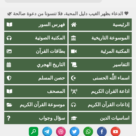
💖 الدعاء بظهر الغيب دليل المحبة، فلا تنسونا من دعوة صالحة 🌿
الرئيسية
فهرس السور
الموسوعة التاريخية
المكتبة الصوتية
المكتبة المرئية
بطاقات القرآن
التفاسير
التاريخ الهجري
اسماء اللَّٰه الحسنى
حصن المسلم
اذاعة القران الكريم
المصحف
إذاعات القرآن الكريم
موسوعة القرآن الكريم
اساسيات الدين
سؤال وجواب