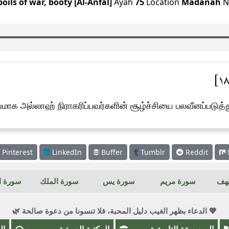
poils of war, booty [Al-Anfal]
Ayah
75
Location
Madanah
N
ாக அல்லாஹ் நிராகரிப்பவர்களின் சூழ்ச்சியை பலவீனப்படுத
Pinterest
LinkedIn
Buffer
Tumblr
Reddit
كهف
سورة مريم
سورة يس
سورة الملك
سورة ال
💖 الدعاء بظهر الغيب دليل المحبة، فلا تنسونا من دعوة صالحة 🌿