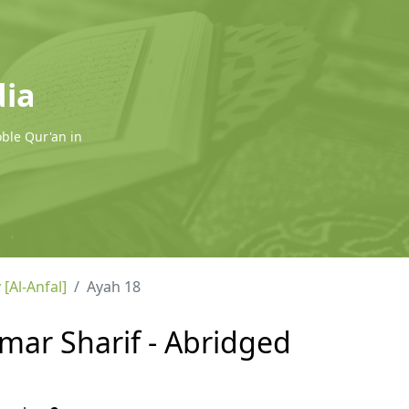
dia
oble Qur'an in
 [Al-Anfal]
Ayah 18
 Omar Sharif - Abridged