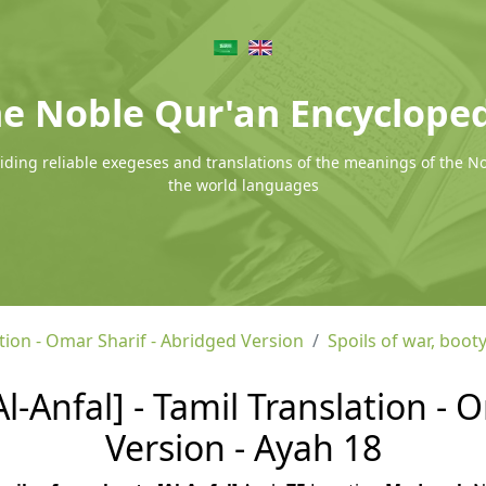
e Noble Qur'an Encyclope
ding reliable exegeses and translations of the meanings of the N
the world languages
tion - Omar Sharif - Abridged Version
Spoils of war, booty
Al-Anfal] - Tamil Translation -
Version - Ayah 18