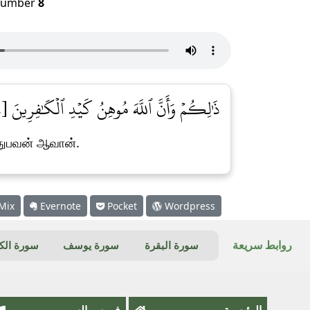
umber
8
ذَٰلِكُمۡ وَأَنَّ ٱللَّهَ مُوهِنُ كَيۡدِ ٱلۡكَٰفِرِينَ [١٨]
்துபவன் ஆவான்.
Mix
Evernote
Pocket
Wordpress
روابط سريعة
سورة البقرة
سورة يوسف
سورة ال