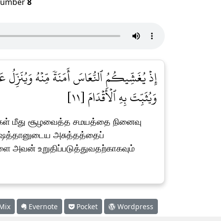
umber
8
إِذۡ يُغَشِّيكُمُ ٱلنُّعَاسَ أَمَنَةٗ مِّنۡهُ وَيُنَزِّلُ
وَيُثَبِّتَ بِهِ ٱلۡأَقۡدَامَ [١١]
 உங்கள் மீது சூழவைத்த சமயத்தை நினைவு
 ஷைத்தானுடைய அசுத்தத்தைப்
ளை அவன் உறுதிப்படுத்துவதற்காகவும்
Mix
Evernote
Pocket
Wordpress