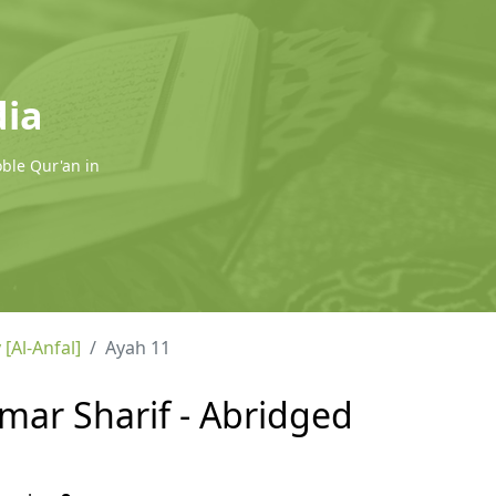
dia
oble Qur'an in
 [Al-Anfal]
Ayah 11
 Omar Sharif - Abridged