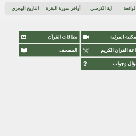
واقعة
آية الكرسي
أواخر سورة البقرة
التاريخ الهجري
مكتبة المرئية
بطاقات القرآن
اعة القران الكريم
المصحف
ال وجواب