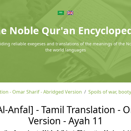
e Noble Qur'an Encyclope
ding reliable exegeses and translations of the meanings of the N
the world languages
tion - Omar Sharif - Abridged Version
Spoils of war, booty
Al-Anfal] - Tamil Translation -
Version - Ayah 11