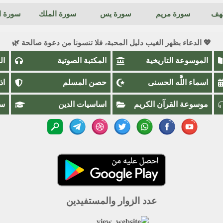
كهف
سورة مريم
سورة يس
سورة الملك
سورة ال
💖 الدعاء بظهر الغيب دليل المحبة، فلا تنسونا من دعوة صالحة 🌿
الموسوعة التاريخية
المكتبة الصوتية
ال
اسماء اللَّٰه الحسنى
حصن المسلم
اذ
موسوعة القرآن الكريم
اساسيات الدين
سؤ
عدد الزوار والمستفيدين