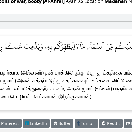
poils of war, booty [Al-Anfal]
Ayah
75
Location
Madanah
N
 عَلَيۡكُم مِّنَ ٱلسَّمَآءِ مَآءٗ لِّيُطَهِّرَكُم بِهِۦ وَيُذۡهِبَ عَنكُمۡ رِ
ுப்பதற்காக (அல்லாஹ்) தன் புறத்திலிருந்து சிறு தூக்கத்தை
 மூலம்) அவன் சுத்தப்படுத்துவதற்காகவும், உங்களை விட்டு
வன் பலப்படுத்துவதற்காகவும், அதன் மூலம் (உங்கள்) பாதங்க
ையை பொழியச் செய்கிறான் (இறக்குகிறான்).
Pinterest
LinkedIn
Buffer
Tumblr
Reddit