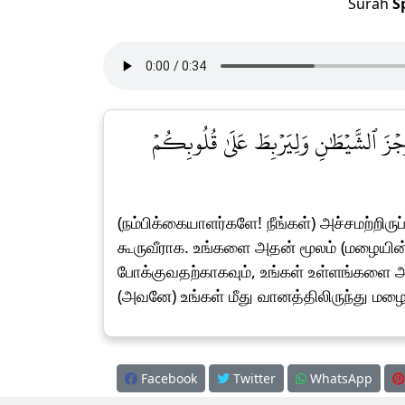
Surah
S
جۡزَ ٱلشَّيۡطَٰنِ وَلِيَرۡبِطَ عَلَىٰ قُلُوبِكُمۡ
(நம்பிக்கையாளர்களே! நீங்கள்) அச்சமற்றிர
கூருவீராக. உங்களை அதன் மூலம் (மழையின்
போக்குவதற்காகவும், உங்கள் உள்ளங்களை அ
(அவனே) உங்கள் மீது வானத்திலிருந்து மழ
Facebook
Twitter
WhatsApp