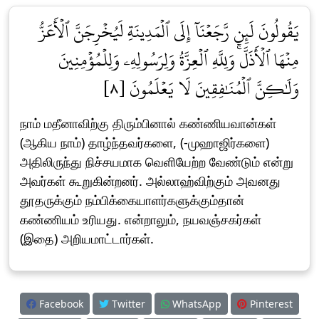
يَقُولُونَ لَئِن رَّجَعۡنَآ إِلَى ٱلۡمَدِينَةِ لَيُخۡرِجَنَّ ٱلۡأَعَزُّ
مِنۡهَا ٱلۡأَذَلَّۚ وَلِلَّهِ ٱلۡعِزَّةُ وَلِرَسُولِهِۦ وَلِلۡمُؤۡمِنِينَ
وَلَٰكِنَّ ٱلۡمُنَٰفِقِينَ لَا يَعۡلَمُونَ [٨]
நாம் மதீனாவிற்கு திரும்பினால் கண்ணியவான்கள்
(ஆகிய நாம்) தாழ்ந்தவர்களை, (-முஹாஜிர்களை)
அதிலிருந்து நிச்சயமாக வெளியேற்ற வேண்டும் என்று
அவர்கள் கூறுகின்றனர். அல்லாஹ்விற்கும் அவனது
தூதருக்கும் நம்பிக்கையாளர்களுக்கும்தான்
கண்ணியம் உரியது. என்றாலும், நயவஞ்சகர்கள்
(இதை) அறியமாட்டார்கள்.
Facebook
Twitter
WhatsApp
Pinterest