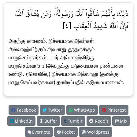
ذَٰلِكَ بِأَنَّهُمۡ شَآقُّواْ ٱللَّهَ وَرَسُولَهُۥۖ وَمَن يُشَآقِّ ٱللَّهَ
فَإِنَّ ٱللَّهَ شَدِيدُ ٱلۡعِقَابِ [٤]
அதற்கு காரணம், நிச்சயமாக அவர்கள்
அல்லாஹ்விற்கும் அவனது தூதருக்கும்
மாறுசெய்தார்கள். யார் அல்லாஹ்விற்கு
மாறுசெய்வாரோ (அவருக்கு கடுமையான தண்டனை
உண்டு. ஏனெனில்,) நிச்சயமாக அல்லாஹ் (தனக்கு
மாறு செய்பவர்களை) தண்டிப்பதில் கடுமையானவன்.
Facebook
Twitter
WhatsApp
Pinterest
LinkedIn
Buffer
Tumblr
Reddit
Mix
Evernote
Pocket
Wordpress