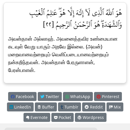
هُوَ ٱللَّهُ ٱلَّذِي لَآ إِلَٰهَ إِلَّا هُوَۖ عَٰلِمُ ٱلۡغَيۡبِ
وَٱلشَّهَٰدَةِۖ هُوَ ٱلرَّحۡمَٰنُ ٱلرَّحِيمُ [٢٢]
அவன்தான் அல்லாஹ். அவனைத்தவிர உண்மையான
கடவுள் வேறு யாரும் அறவே இல்லை. (அவன்)
மறைவானவற்றையும் வெளிப்படையானவற்றையும்
நன்கறிந்தவன். அவன்தான் பேரருளாளன்,
பேரன்பாளன்.
Facebook
Twitter
WhatsApp
Pinterest
LinkedIn
Buffer
Tumblr
Reddit
Mix
Evernote
Pocket
Wordpress