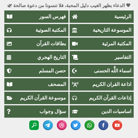
💖 الدعاء بظهر الغيب دليل المحبة، فلا تنسونا من دعوة صالحة 🌿
الرئيسية
فهرس السور
الموسوعة التاريخية
المكتبة الصوتية
المكتبة المرئية
بطاقات القرآن
التفاسير
التاريخ الهجري
اسماء اللَّٰه الحسنى
حصن المسلم
اذاعة القران الكريم
المصحف
إذاعات القرآن الكريم
موسوعة القرآن الكريم
اساسيات الدين
سؤال وجواب