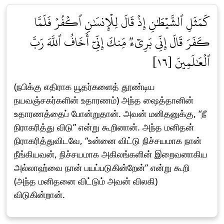
كَمَثَلِ ٱلشَّيۡطَٰنِ إِذۡ قَالَ لِلۡإِنسَٰنِ ٱكۡفُرۡ فَلَمَّا
كَفَرَ قَالَ إِنِّي بَرِيٓءٞ مِّنكَ إِنِّيٓ أَخَافُ ٱللَّهَ رَبَّ
ٱلۡعَٰلَمِينَ [١٦]
(நபிக்கு எதிராக யூதர்களைத் தூண்டிய
நயவஞ்சகர்களின் உதாரணம்) அந்த ஷைத்தானின்
உதாரணத்தைப் போன்றுதான். அவன் மனிதனுக்கு, “நீ
நிராகரித்து விடு” என்று கூறினான். அந்த மனிதன்
நிராகரித்துவிடவே, “உன்னை விட்டு நிச்சயமாக நான்
நீங்கியவன், நிச்சயமாக அகிலங்களின் இறைவனாகிய
அல்லாஹ்வை நான் பயப்படுகின்றேன்” என்று கூறி
(அந்த மனிதனை விட்டும் அவன் விலகி)
விடுகின்றான்.