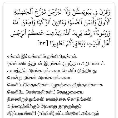
وَقَرۡنَ فِي بُيُوتِكُنَّ وَلَا تَبَرَّجۡنَ تَبَرُّجَ ٱلۡجَٰهِلِيَّةِ
ٱلۡأُولَىٰۖ وَأَقِمۡنَ ٱلصَّلَوٰةَ وَءَاتِينَ ٱلزَّكَوٰةَ وَأَطِعۡنَ ٱللَّهَ
وَرَسُولَهُۥٓۚ إِنَّمَا يُرِيدُ ٱللَّهُ لِيُذۡهِبَ عَنكُمُ ٱلرِّجۡسَ
أَهۡلَ ٱلۡبَيۡتِ وَيُطَهِّرَكُمۡ تَطۡهِيرٗا [٣٣]
உங்கள் இல்லங்களில் தங்கியிருங்கள்.
(கண்ணியத்துடன் இருங்கள்.) முந்திய அறியாமைக்
காலத்தில் அலங்காரங்களை வெளிப்படுத்தியது
போன்று நீங்கள் அலங்காரங்களை
வெளிப்படுத்தாதீர்கள். (முகத்தை திறந்தவர்களாக
வெளியே செல்லாதீர்கள்.) தொழுகையை
நிலைநிறுத்துங்கள்! ஸகாத்தை கொடுங்கள்!
அல்லாஹ்விற்கும் அவனது தூதருக்கும்
கீழ்ப்படியுங்கள்! (நபியின்) வீட்டார்களே! அல்லாஹ்