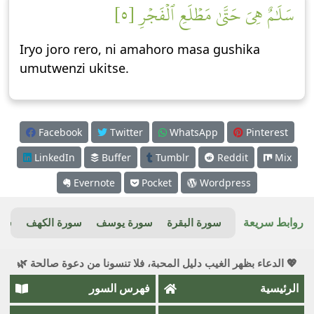
سَلَٰمٌ هِيَ حَتَّىٰ مَطۡلَعِ ٱلۡفَجۡرِ [٥]
Iryo joro rero, ni amahoro masa gushika
umutwenzi ukitse.
Facebook
Twitter
WhatsApp
Pinterest
LinkedIn
Buffer
Tumblr
Reddit
Mix
Evernote
Pocket
Wordpress
روابط سريعة
سورة البقرة
سورة يوسف
سورة الكهف
سور
💖 الدعاء بظهر الغيب دليل المحبة، فلا تنسونا من دعوة صالحة 🌿
الرئيسية
فهرس السور