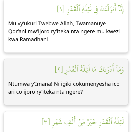
إِنَّآ أَنزَلۡنَٰهُ فِي لَيۡلَةِ ٱلۡقَدۡرِ [١]
Mu vy’ukuri Twebwe Allah, Twamanuye
Qor’ani mw’ijoro ry’iteka nta ngere mu kwezi
kwa Ramadhani.
وَمَآ أَدۡرَىٰكَ مَا لَيۡلَةُ ٱلۡقَدۡرِ [٢]
Ntumwa y’Imana! Ni igiki cokumenyesha ico
ari co ijoro ry’iteka nta ngere?
لَيۡلَةُ ٱلۡقَدۡرِ خَيۡرٞ مِّنۡ أَلۡفِ شَهۡرٖ [٣]