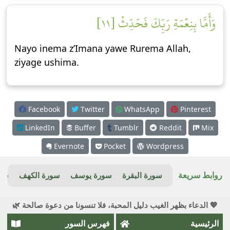
وَأَمَّا بِنِعۡمَةِ رَبِّكَ فَحَدِّثۡ [١١]
Nayo inema z’Imana yawe Rurema Allah,
ziyage ushima.
Facebook
Twitter
WhatsApp
Pinterest
LinkedIn
Buffer
Tumblr
Reddit
Mix
Evernote
Pocket
Wordpress
روابط سريعة
سورة البقرة
سورة يوسف
سورة الكهف
سور
💖 الدعاء بظهر الغيب دليل المحبة، فلا تنسونا من دعوة صالحة 🌿
الرئيسية
فهرس السور