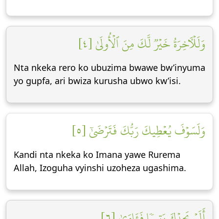
وَلَلۡأٓخِرَةُ خَيۡرٞ لَّكَ مِنَ ٱلۡأُولَىٰ [٤]
Nta nkeka rero ko ubuzima bwawe bw’inyuma
yo gupfa, ari bwiza kurusha ubwo kw’isi.
وَلَسَوۡفَ يُعۡطِيكَ رَبُّكَ فَتَرۡضَىٰٓ [٥]
Kandi nta nkeka ko Imana yawe Rurema
Allah, Izoguha vyinshi uzoheza ugashima.
أَلَمۡ يَجِدۡكَ يَتِيمٗا فَـَٔاوَىٰ [٦]