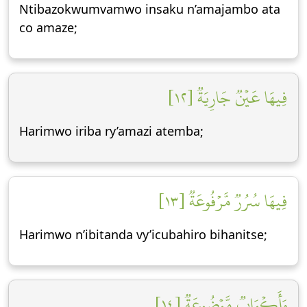
Ntibazokwumvamwo insaku n’amajambo ata
co amaze;
فِيهَا عَيۡنٞ جَارِيَةٞ [١٢]
Harimwo iriba ry’amazi atemba;
فِيهَا سُرُرٞ مَّرۡفُوعَةٞ [١٣]
Harimwo n’ibitanda vy’icubahiro bihanitse;
وَأَكۡوَابٞ مَّوۡضُوعَةٞ [١٤]