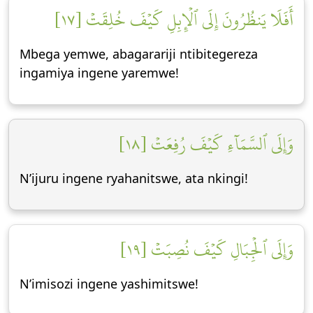
أَفَلَا يَنظُرُونَ إِلَى ٱلۡإِبِلِ كَيۡفَ خُلِقَتۡ [١٧]
Mbega yemwe, abagarariji ntibitegereza
ingamiya ingene yaremwe!
وَإِلَى ٱلسَّمَآءِ كَيۡفَ رُفِعَتۡ [١٨]
N’ijuru ingene ryahanitswe, ata nkingi!
وَإِلَى ٱلۡجِبَالِ كَيۡفَ نُصِبَتۡ [١٩]
N’imisozi ingene yashimitswe!