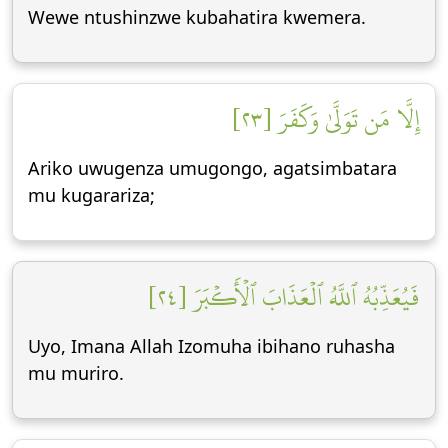
Wewe ntushinzwe kubahatira kwemera.
إِلَّا مَن تَوَلَّىٰ وَكَفَرَ [٢٣]
Ariko uwugenza umugongo, agatsimbatara
mu kugarariza;
فَيُعَذِّبُهُ ٱللَّهُ ٱلۡعَذَابَ ٱلۡأَكۡبَرَ [٢٤]
Uyo, Imana Allah Izomuha ibihano ruhasha
mu muriro.