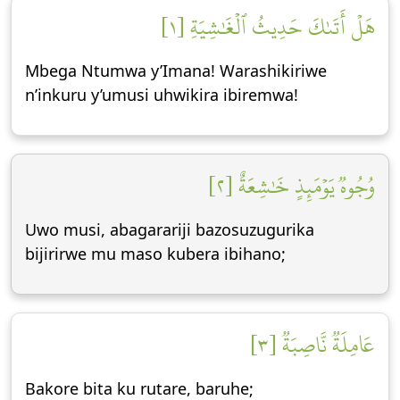
هَلۡ أَتَىٰكَ حَدِيثُ ٱلۡغَٰشِيَةِ [١]
Mbega Ntumwa y’Imana! Warashikiriwe
n’inkuru y’umusi uhwikira ibiremwa!
وُجُوهٞ يَوۡمَئِذٍ خَٰشِعَةٌ [٢]
Uwo musi, abagarariji bazosuzugurika
bijirirwe mu maso kubera ibihano;
عَامِلَةٞ نَّاصِبَةٞ [٣]
Bakore bita ku rutare, baruhe;