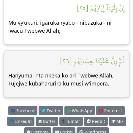
إِنَّ إِلَيۡنَآ إِيَابَهُمۡ [٢٥]
Mu vy’ukuri, igaruka ryabo - nibazuka - ni
iwacu Twebwe Allah;
ثُمَّ إِنَّ عَلَيۡنَا حِسَابَهُم [٢٦]
Hanyuma, nta nkeka ko ari Twebwe Allah,
Tujejwe kubaharurira ku musi w’impera.
Facebook
Twitter
WhatsApp
Pinterest
LinkedIn
Buffer
Tumblr
Reddit
Mix
Evernote
Pocket
Wordpress