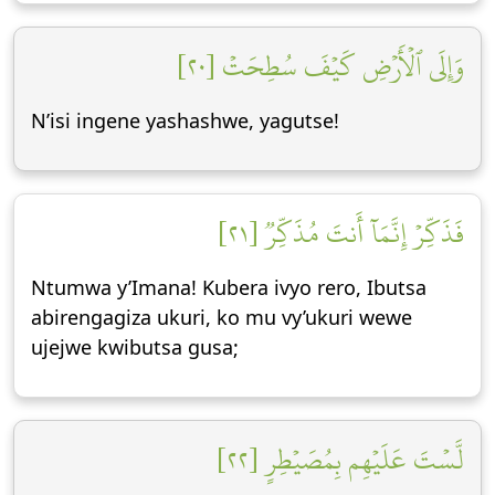
وَإِلَى ٱلۡأَرۡضِ كَيۡفَ سُطِحَتۡ [٢٠]
N’isi ingene yashashwe, yagutse!
فَذَكِّرۡ إِنَّمَآ أَنتَ مُذَكِّرٞ [٢١]
Ntumwa y’Imana! Kubera ivyo rero, Ibutsa
abirengagiza ukuri, ko mu vy’ukuri wewe
ujejwe kwibutsa gusa;
لَّسۡتَ عَلَيۡهِم بِمُصَيۡطِرٍ [٢٢]