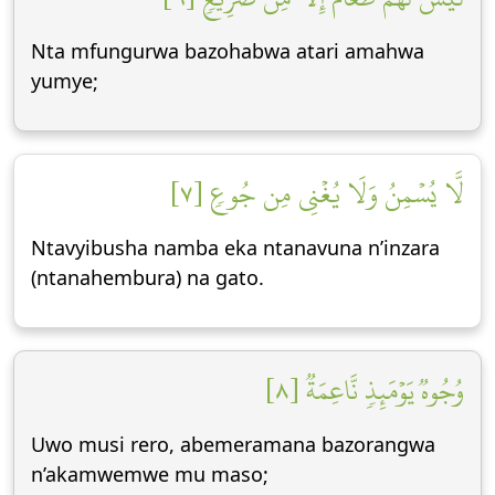
Nta mfungurwa bazohabwa atari amahwa
yumye;
لَّا يُسۡمِنُ وَلَا يُغۡنِي مِن جُوعٖ [٧]
Ntavyibusha namba eka ntanavuna n’inzara
(ntanahembura) na gato.
وُجُوهٞ يَوۡمَئِذٖ نَّاعِمَةٞ [٨]
Uwo musi rero, abemeramana bazorangwa
n’akamwemwe mu maso;