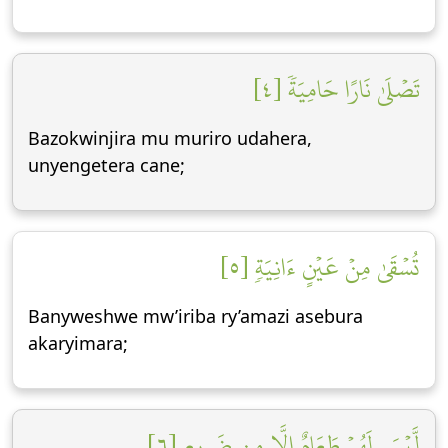
تَصۡلَىٰ نَارًا حَامِيَةٗ [٤]
Bazokwinjira mu muriro udahera,
unyengetera cane;
تُسۡقَىٰ مِنۡ عَيۡنٍ ءَانِيَةٖ [٥]
Banyweshwe mw’iriba ry’amazi asebura
akaryimara;
لَّيۡسَ لَهُمۡ طَعَامٌ إِلَّا مِن ضَرِيعٖ [٦]