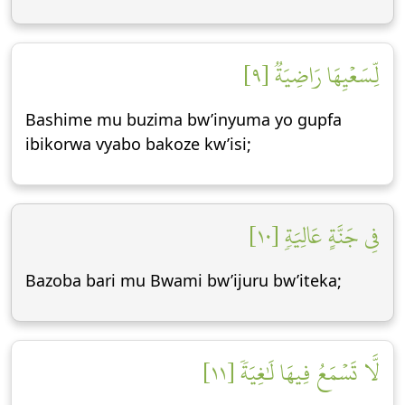
لِّسَعۡيِهَا رَاضِيَةٞ [٩]
Bashime mu buzima bw’inyuma yo gupfa
ibikorwa vyabo bakoze kw’isi;
فِي جَنَّةٍ عَالِيَةٖ [١٠]
Bazoba bari mu Bwami bw’ijuru bw’iteka;
لَّا تَسۡمَعُ فِيهَا لَٰغِيَةٗ [١١]