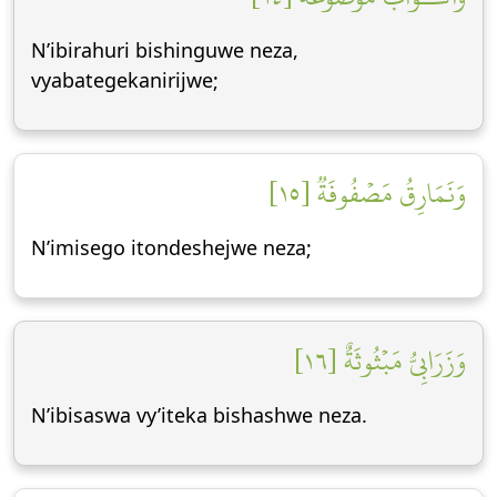
N’ibirahuri bishinguwe neza,
vyabategekanirijwe;
وَنَمَارِقُ مَصۡفُوفَةٞ [١٥]
N’imisego itondeshejwe neza;
وَزَرَابِيُّ مَبۡثُوثَةٌ [١٦]
N’ibisaswa vy’iteka bishashwe neza.