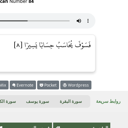
cah
Number
84
فَسَوۡفَ يُحَاسَبُ حِسَابٗا يَسِيرٗا [٨]
Mix
Evernote
Pocket
Wordpress
روابط سريعة
سورة البقرة
سورة يوسف
سورة ال