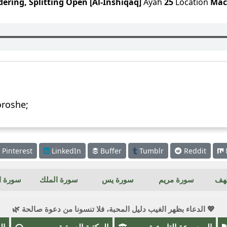
ering, Splitting Open [Al-Inshiqaq]
Ayah
25
Location
Mac
oroshe;
Pinterest
LinkedIn
Buffer
Tumblr
Reddit
كهف
سورة مريم
سورة يس
سورة الملك
سورة ال
💖 الدعاء بظهر الغيب دليل المحبة، فلا تنسونا من دعوة صالحة 🌿