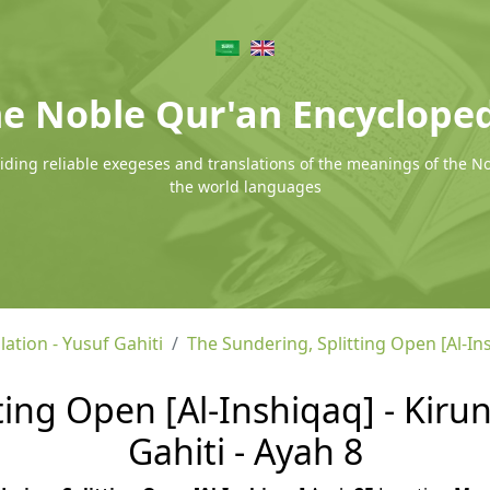
e Noble Qur'an Encyclope
ding reliable exegeses and translations of the meanings of the N
the world languages
lation - Yusuf Gahiti
The Sundering, Splitting Open [Al-In
ing Open [Al-Inshiqaq] - Kirun
Gahiti - Ayah 8