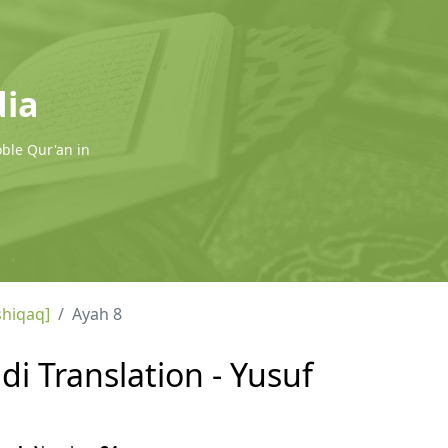
dia
oble Qur'an in
shiqaq]
Ayah 8
di Translation - Yusuf