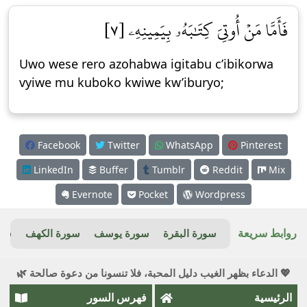
فَأَمَّا مَنۡ أُوتِيَ كِتَٰبَهُۥ بِيَمِينِهِۦ [٧]
Uwo wese rero azohabwa igitabu c’ibikorwa
vyiwe mu kuboko kwiwe kw’iburyo;
Facebook
Twitter
WhatsApp
Pinterest
LinkedIn
Buffer
Tumblr
Reddit
Mix
Evernote
Pocket
Wordpress
روابط سريعة
سورة البقرة
سورة يوسف
سورة الكهف
سور
💖 الدعاء بظهر الغيب دليل المحبة، فلا تنسونا من دعوة صالحة 🌿
الرئيسية
فهرس السور