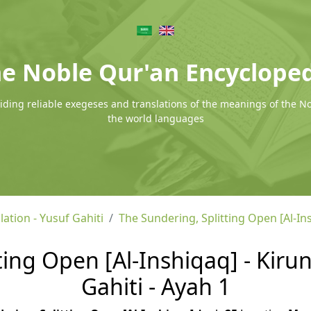
e Noble Qur'an Encyclope
ding reliable exegeses and translations of the meanings of the N
the world languages
lation - Yusuf Gahiti
The Sundering, Splitting Open [Al-In
ing Open [Al-Inshiqaq] - Kirun
Gahiti - Ayah 1