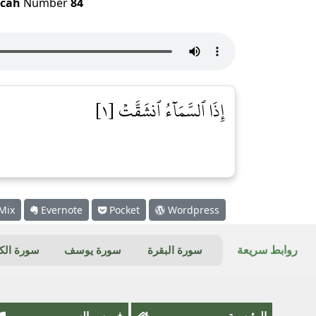
cah
Number
84
إِذَا ٱلسَّمَآءُ ٱنشَقَّتۡ [١]
Mix
Evernote
Pocket
Wordpress
روابط سريعة
سورة البقرة
سورة يوسف
سورة ال