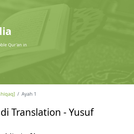
dia
oble Qur'an in
shiqaq]
Ayah 1
di Translation - Yusuf