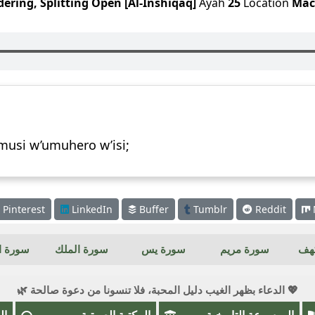
ering, Splitting Open [Al-Inshiqaq]
Ayah
25
Location
Mac
 musi w’umuhero w’isi;
Pinterest
LinkedIn
Buffer
Tumblr
Reddit
كهف
سورة مريم
سورة يس
سورة الملك
سورة ال
💖 الدعاء بظهر الغيب دليل المحبة، فلا تنسونا من دعوة صالحة 🌿