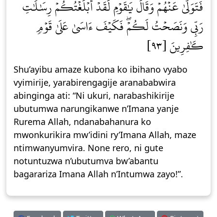
فَتَوَلَّىٰ عَنۡهُمۡ وَقَالَ يَٰقَوۡمِ لَقَدۡ أَبۡلَغۡتُكُمۡ رِسَٰلَٰتِ
رَبِّي وَنَصَحۡتُ لَكُمۡۖ فَكَيۡفَ ءَاسَىٰ عَلَىٰ قَوۡمٖ
كَٰفِرِينَ [٩٣]
Shu’ayibu amaze kubona ko ibihano vyabo
vyimirije, yarabirengagije aranababwira
abinginga ati: “Ni ukuri, narabashikirije
ubutumwa narungikanwe n’Imana yanje
Rurema Allah, ndanabahanura ko
mwonkurikira mw’idini ry’Imana Allah, maze
ntimwanyumvira. None rero, ni gute
notuntuzwa n’ubutumva bw’abantu
bagarariza Imana Allah n’Intumwa zayo!”.