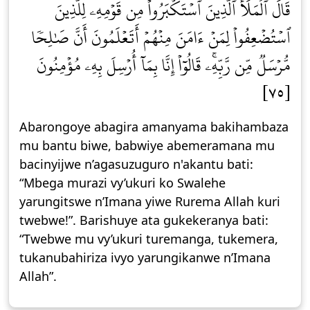
قَالَ ٱلۡمَلَأُ ٱلَّذِينَ ٱسۡتَكۡبَرُواْ مِن قَوۡمِهِۦ لِلَّذِينَ
ٱسۡتُضۡعِفُواْ لِمَنۡ ءَامَنَ مِنۡهُمۡ أَتَعۡلَمُونَ أَنَّ صَٰلِحٗا
مُّرۡسَلٞ مِّن رَّبِّهِۦۚ قَالُوٓاْ إِنَّا بِمَآ أُرۡسِلَ بِهِۦ مُؤۡمِنُونَ
[٧٥]
Abarongoye abagira amanyama bakihambaza
mu bantu biwe, babwiye abemeramana mu
bacinyijwe n’agasuzuguro n'akantu bati:
“Mbega murazi vy’ukuri ko Swalehe
yarungitswe n’Imana yiwe Rurema Allah kuri
twebwe!”. Barishuye ata gukekeranya bati:
“Twebwe mu vy’ukuri turemanga, tukemera,
tukanubahiriza ivyo yarungikanwe n’Imana
Allah”.