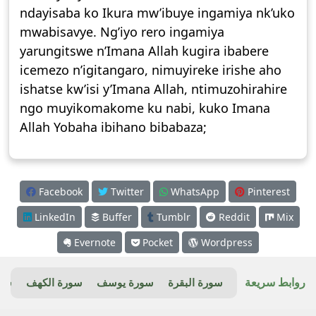
ndayisaba ko Ikura mw’ibuye ingamiya nk’uko
mwabisavye. Ng’iyo rero ingamiya
yarungitswe n’Imana Allah kugira ibabere
icemezo n’igitangaro, nimuyireke irishe aho
ishatse kw’isi y’Imana Allah, ntimuzohirahire
ngo muyikomakome ku nabi, kuko Imana
Allah Yobaha ibihano bibabaza;
Facebook
Twitter
WhatsApp
Pinterest
LinkedIn
Buffer
Tumblr
Reddit
Mix
Evernote
Pocket
Wordpress
روابط سريعة
سورة البقرة
سورة يوسف
سورة الكهف
سور