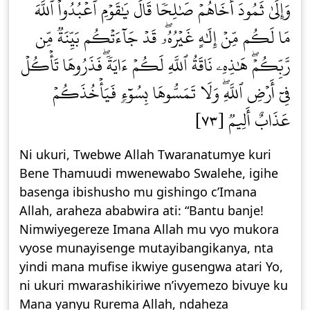
وَإِلَىٰ ثَمُودَ أَخَاهُمۡ صَٰلِحٗاۚ قَالَ يَٰقَوۡمِ ٱعۡبُدُواْ ٱللَّهَ
مَا لَكُم مِّنۡ إِلَٰهٍ غَيۡرُهُۥۖ قَدۡ جَآءَتۡكُم بَيِّنَةٞ مِّن
رَّبِّكُمۡۖ هَٰذِهِۦ نَاقَةُ ٱللَّهِ لَكُمۡ ءَايَةٗۖ فَذَرُوهَا تَأۡكُلۡ
فِيٓ أَرۡضِ ٱللَّهِۖ وَلَا تَمَسُّوهَا بِسُوٓءٖ فَيَأۡخُذَكُمۡ
عَذَابٌ أَلِيمٞ [٧٣]
Ni ukuri, Twebwe Allah Twaranatumye kuri
Bene Thamuudi mwenewabo Swalehe, igihe
basenga ibishusho mu gishingo c’Imana
Allah, araheza ababwira ati: “Bantu banje!
Nimwiyegereze Imana Allah mu vyo mukora
vyose munayisenge mutayibangikanya, nta
yindi mana mufise ikwiye gusengwa atari Yo,
ni ukuri mwarashikiriwe n’ivyemezo bivuye ku
Mana yanyu Rurema Allah, ndaheza