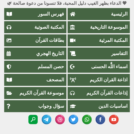
💖 الدعاء بظهر الغيب دليل المحبة، فلا تنسونا من دعوة صالحة 🌿
الرئيسية
فهرس السور
الموسوعة التاريخية
المكتبة الصوتية
المكتبة المرئية
بطاقات القرآن
التفاسير
التاريخ الهجري
اسماء اللَّٰه الحسنى
حصن المسلم
اذاعة القران الكريم
المصحف
إذاعات القرآن الكريم
موسوعة القرآن الكريم
اساسيات الدين
سؤال وجواب