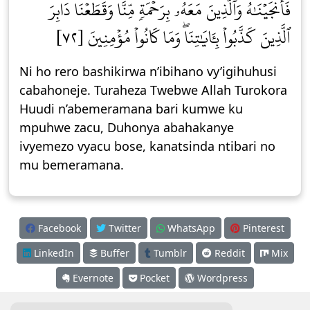
فَأَنجَيۡنَٰهُ وَٱلَّذِينَ مَعَهُۥ بِرَحۡمَةٖ مِّنَّا وَقَطَعۡنَا دَابِرَ
ٱلَّذِينَ كَذَّبُواْ بِـَٔايَٰتِنَاۖ وَمَا كَانُواْ مُؤۡمِنِينَ [٧٢]
Ni ho rero bashikirwa n’ibihano vy’igihuhusi
cabahoneje. Turaheza Twebwe Allah Turokora
Huudi n’abemeramana bari kumwe ku
mpuhwe zacu, Duhonya abahakanye
ivyemezo vyacu bose, kanatsinda ntibari no
mu bemeramana.
Facebook
Twitter
WhatsApp
Pinterest
LinkedIn
Buffer
Tumblr
Reddit
Mix
Evernote
Pocket
Wordpress