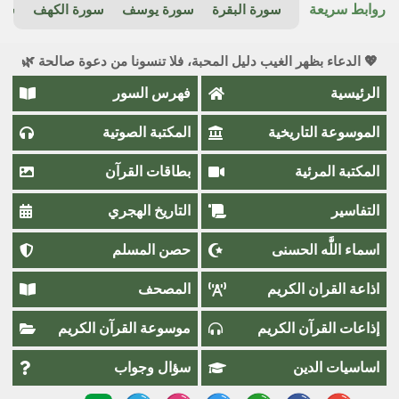
روابط سريعة
سورة البقرة
سورة يوسف
سورة الكهف
سور
💖 الدعاء بظهر الغيب دليل المحبة، فلا تنسونا من دعوة صالحة 🌿
الرئيسية
فهرس السور
الموسوعة التاريخية
المكتبة الصوتية
المكتبة المرئية
بطاقات القرآن
التفاسير
التاريخ الهجري
اسماء اللَّٰه الحسنى
حصن المسلم
اذاعة القران الكريم
المصحف
إذاعات القرآن الكريم
موسوعة القرآن الكريم
اساسيات الدين
سؤال وجواب