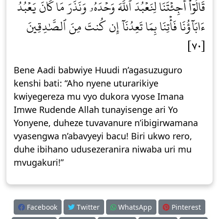
قَالُوٓاْ أَجِئۡتَنَا لِنَعۡبُدَ ٱللَّهَ وَحۡدَهُۥ وَنَذَرَ مَا كَانَ يَعۡبُدُ
ءَابَآؤُنَا فَأۡتِنَا بِمَا تَعِدُنَآ إِن كُنتَ مِنَ ٱلصَّٰدِقِينَ
[٧٠]
Bene Aadi babwiye Huudi n’agasuzuguro
kenshi bati: “Aho nyene uturarikiye
kwiyegereza mu vyo dukora vyose Imana
Imwe Rudende Allah tunayisenge ari Yo
Yonyene, duheze tuvavanure n’ibigirwamana
vyasengwa n’abavyeyi bacu! Biri ukwo rero,
duhe ibihano udusezeranira niwaba uri mu
mvugakuri!”
Facebook
Twitter
WhatsApp
Pinterest