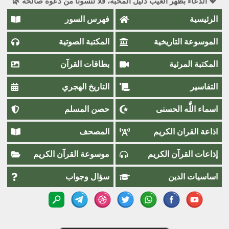
💖 الدعاء بظهر الغيب دليل المحبة، فلا تنسونا من دعوة صالحة 🌿
الرئيسية
فهرس السور
الموسوعة التاريخية
المكتبة الصوتية
المكتبة المرئية
بطاقات القرآن
التفاسير
التاريخ الهجري
اسماء اللَّٰه الحسنى
حصن المسلم
اذاعة القران الكريم
المصحف
إذاعات القرآن الكريم
موسوعة القرآن الكريم
اساسيات الدين
سؤال وجواب