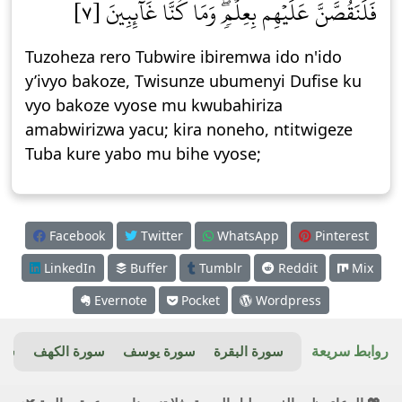
فَلَنَقُصَّنَّ عَلَيۡهِم بِعِلۡمٖۖ وَمَا كُنَّا غَآئِبِينَ [٧]
Tuzoheza rero Tubwire ibiremwa ido n'ido
y’ivyo bakoze, Twisunze ubumenyi Dufise ku
vyo bakoze vyose mu kwubahiriza
amabwirizwa yacu; kira noneho, ntitwigeze
Tuba kure yabo mu bihe vyose;
Facebook
Twitter
WhatsApp
Pinterest
LinkedIn
Buffer
Tumblr
Reddit
Mix
Evernote
Pocket
Wordpress
روابط سريعة
سورة البقرة
سورة يوسف
سورة الكهف
سور