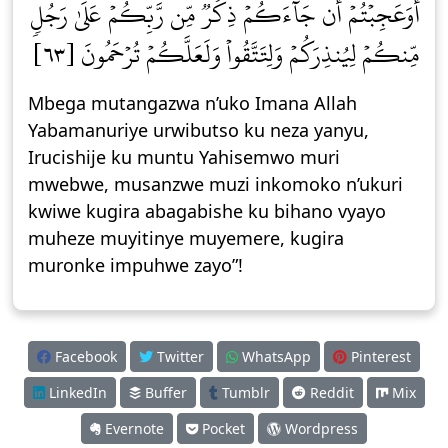
أَوَعَجِبۡتُمۡ أَن جَآءَكُمۡ ذِكۡرٞ مِّن رَّبِّكُمۡ عَلَىٰ رَجُلٖ
مِّنكُمۡ لِيُنذِرَكُمۡ وَلِتَتَّقُواْ وَلَعَلَّكُمۡ تُرۡحَمُونَ [٦٣]
Mbega mutangazwa n’uko Imana Allah
Yabamanuriye urwibutso ku neza yanyu,
Irucishije ku muntu Yahisemwo muri
mwebwe, musanzwe muzi inkomoko n’ukuri
kwiwe kugira abagabishe ku bihano vyayo
muheze muyitinye muyemere, kugira
muronke impuhwe zayo”!
Facebook
Twitter
WhatsApp
Pinterest
LinkedIn
Buffer
Tumblr
Reddit
Mix
Evernote
Pocket
Wordpress