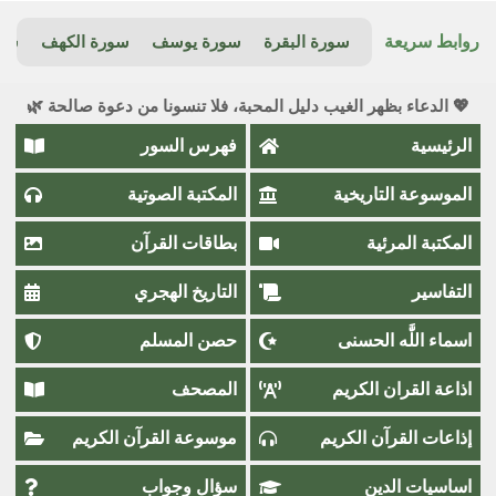
روابط سريعة
سورة البقرة
سورة يوسف
سورة الكهف
سور
💖 الدعاء بظهر الغيب دليل المحبة، فلا تنسونا من دعوة صالحة 🌿
الرئيسية
فهرس السور
الموسوعة التاريخية
المكتبة الصوتية
المكتبة المرئية
بطاقات القرآن
التفاسير
التاريخ الهجري
اسماء اللَّٰه الحسنى
حصن المسلم
اذاعة القران الكريم
المصحف
إذاعات القرآن الكريم
موسوعة القرآن الكريم
اساسيات الدين
سؤال وجواب