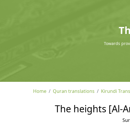
Th
Towards provi
Home
Quran translations
Kirundi Trans
The heights [Al-Ar
Su