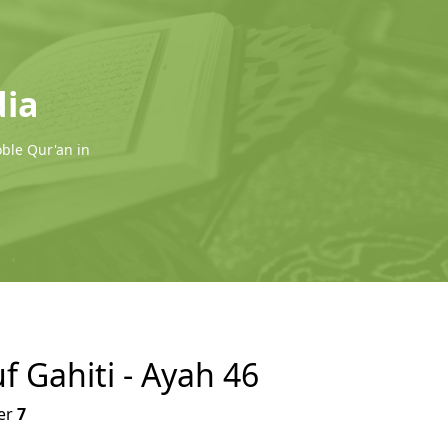
dia
oble Qur'an in
uf Gahiti - Ayah 46
er
7