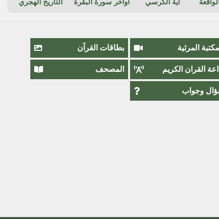
واقعة
آية الكرسي
أواخر سورة البقرة
التاريخ الهجري
مكتبة المرئية
بطاقات القرآن
اعة القران الكريم
المصحف
ال وجواب