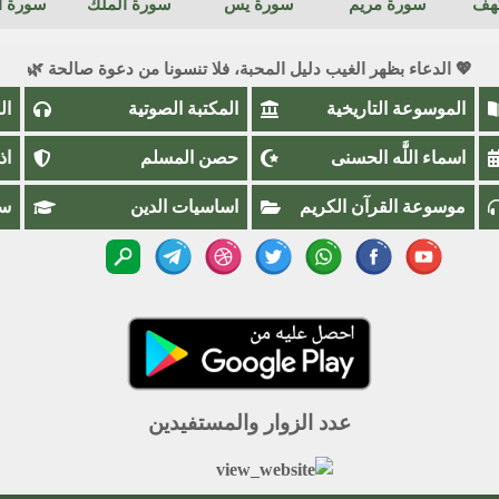
كهف
سورة مريم
سورة يس
سورة الملك
سورة ال
💖 الدعاء بظهر الغيب دليل المحبة، فلا تنسونا من دعوة صالحة 🌿
الموسوعة التاريخية
المكتبة الصوتية
ال
اسماء اللَّٰه الحسنى
حصن المسلم
اذ
موسوعة القرآن الكريم
اساسيات الدين
سؤ
عدد الزوار والمستفيدين