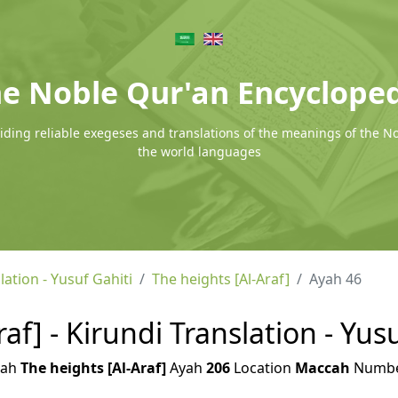
e Noble Qur'an Encyclope
ding reliable exegeses and translations of the meanings of the N
the world languages
lation - Yusuf Gahiti
The heights [Al-Araf]
Ayah 46
af] - Kirundi Translation - Yus
rah
The heights [Al-Araf]
Ayah
206
Location
Maccah
Numb