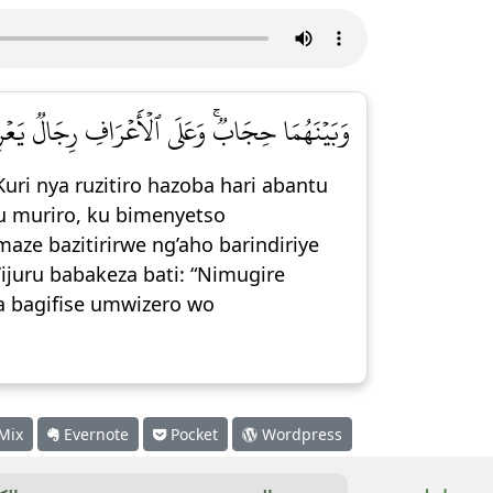
وَبَيۡنَهُمَا حِجَابٞۚ وَعَلَى ٱلۡأَعۡرَافِ رِجَالٞ يَعۡر]
Kuri nya ruzitiro hazoba hari abantu
 muriro, ku bimenyetso
maze bazitirirwe ng’aho barindiriye
juru babakeza bati: “Nimugire
ba bagifise umwizero wo
Mix
Evernote
Pocket
Wordpress