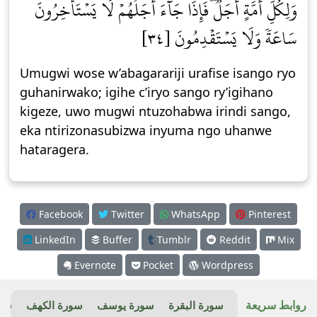
وَلِكُلِّ أُمَّةٍ أَجَلٞۖ فَإِذَا جَآءَ أَجَلُهُمۡ لَا يَسۡتَأۡخِرُونَ
سَاعَةٗ وَلَا يَسۡتَقۡدِمُونَ [٣٤]
Umugwi wose w’abagarariji urafise isango ryo
guhanirwako; igihe c’iryo sango ry’igihano
kigeze, uwo mugwi ntuzohabwa irindi sango,
eka ntirizonasubizwa inyuma ngo uhanwe
hataragera.
Facebook
Twitter
WhatsApp
Pinterest
LinkedIn
Buffer
Tumblr
Reddit
Mix
Evernote
Pocket
Wordpress
روابط سريعة
سورة البقرة
سورة يوسف
سورة الكهف
سور