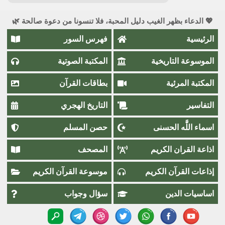
💖 الدعاء بظهر الغيب دليل المحبة، فلا تنسونا من دعوة صالحة 🌿
الرئيسية
فهرس السور
الموسوعة التاريخية
المكتبة الصوتية
المكتبة المرئية
بطاقات القرآن
التفاسير
التاريخ الهجري
اسماء اللَّٰه الحسنى
حصن المسلم
اذاعة القران الكريم
المصحف
إذاعات القرآن الكريم
موسوعة القرآن الكريم
اساسيات الدين
سؤال وجواب