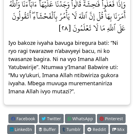
وَإِذَا فَعَلُواْ فَٰحِشَةٗ قَالُواْ وَجَدۡنَا عَلَيۡهَآ ءَابَآءَنَا وَٱللَّهُ
أَمَرَنَا بِهَاۗ قُلۡ إِنَّ ٱللَّهَ لَا يَأۡمُرُ بِٱلۡفَحۡشَآءِۖ أَتَقُولُونَ
عَلَى ٱللَّهِ مَا لَا تَعۡلَمُونَ [٢٨]
Iyo bakoze ivyaha bavuga biregura bati: “Ni
ryo ragi twarazwe n’abavyeyi bacu, ni ko
twasanze bagira. Ni na vyo Imana Allah
Yatubwirije”. Ntumwa y’Imana! Babwire uti:
“Mu vy’ukuri, Imana Allah ntibwiriza gukora
ivyaha. Mbega muvuga murementaniriza
Imana Allah ivyo mutazi?”.
Facebook
Twitter
WhatsApp
Pinterest
LinkedIn
Buffer
Tumblr
Reddit
Mix