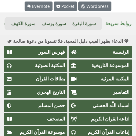
Evernote
Pocket
Wordpress
روابط سريعة
سورة البقرة
سورة يوسف
سورة الكهف
سور
💖 الدعاء بظهر الغيب دليل المحبة، فلا تنسونا من دعوة صالحة 🌿
الرئيسية
فهرس السور
الموسوعة التاريخية
المكتبة الصوتية
المكتبة المرئية
بطاقات القرآن
التفاسير
التاريخ الهجري
اسماء اللَّٰه الحسنى
حصن المسلم
اذاعة القران الكريم
المصحف
إذاعات القرآن الكريم
موسوعة القرآن الكريم