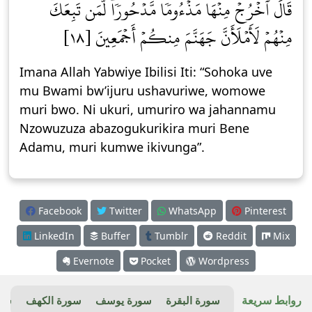
قَالَ ٱخۡرُجۡ مِنۡهَا مَذۡءُومٗا مَّدۡحُورٗاۖ لَّمَن تَبِعَكَ
مِنۡهُمۡ لَأَمۡلَأَنَّ جَهَنَّمَ مِنكُمۡ أَجۡمَعِينَ [١٨]
Imana Allah Yabwiye Ibilisi Iti: “Sohoka uve
mu Bwami bw’ijuru ushavuriwe, womowe
muri bwo. Ni ukuri, umuriro wa jahannamu
Nzowuzuza abazogukurikira muri Bene
Adamu, muri kumwe ikivunga”.
Facebook
Twitter
WhatsApp
Pinterest
LinkedIn
Buffer
Tumblr
Reddit
Mix
Evernote
Pocket
Wordpress
روابط سريعة
سورة البقرة
سورة يوسف
سورة الكهف
سور