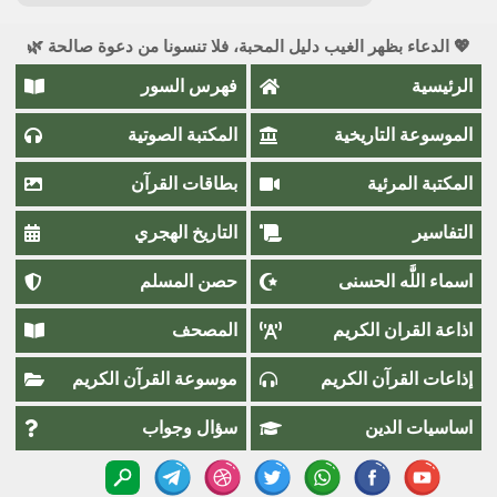
💖 الدعاء بظهر الغيب دليل المحبة، فلا تنسونا من دعوة صالحة 🌿
الرئيسية
فهرس السور
الموسوعة التاريخية
المكتبة الصوتية
المكتبة المرئية
بطاقات القرآن
التفاسير
التاريخ الهجري
اسماء اللَّٰه الحسنى
حصن المسلم
اذاعة القران الكريم
المصحف
إذاعات القرآن الكريم
موسوعة القرآن الكريم
اساسيات الدين
سؤال وجواب