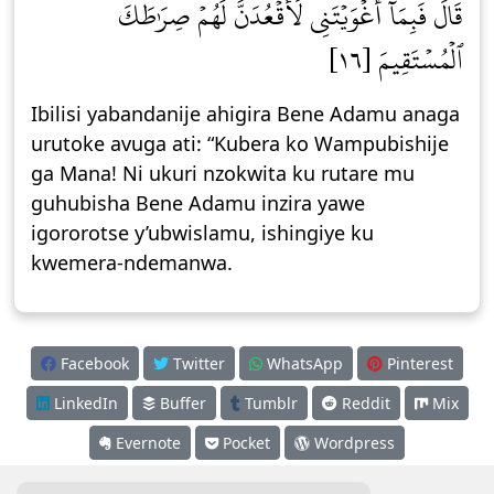
قَالَ فَبِمَآ أَغۡوَيۡتَنِي لَأَقۡعُدَنَّ لَهُمۡ صِرَٰطَكَ
ٱلۡمُسۡتَقِيمَ [١٦]
Ibilisi yabandanije ahigira Bene Adamu anaga
urutoke avuga ati: “Kubera ko Wampubishije
ga Mana! Ni ukuri nzokwita ku rutare mu
guhubisha Bene Adamu inzira yawe
igororotse y’ubwislamu, ishingiye ku
kwemera-ndemanwa.
Facebook
Twitter
WhatsApp
Pinterest
LinkedIn
Buffer
Tumblr
Reddit
Mix
Evernote
Pocket
Wordpress