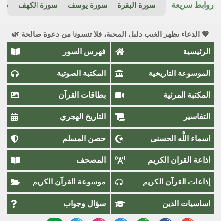
روابط سريعة
سورة البقرة
سورة يوسف
سورة الكهف
سور
💖 الدعاء بظهر الغيب دليل المحبة، فلا تنسونا من دعوة صالحة 🌿
الرئيسية
فهرس السور
الموسوعة التاريخية
المكتبة الصوتية
المكتبة المرئية
بطاقات القرآن
التفاسير
التاريخ الهجري
اسماء اللَّٰه الحسنى
حصن المسلم
اذاعة القران الكريم
المصحف
إذاعات القرآن الكريم
موسوعة القرآن الكريم
اساسيات الدين
سؤال وجواب