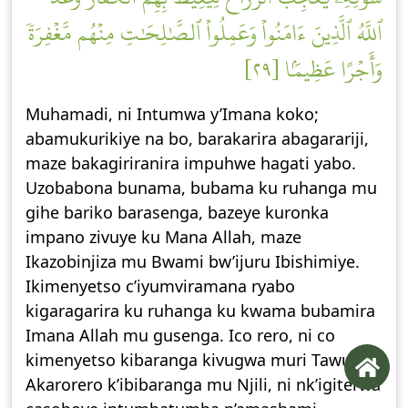
ٱللَّهُ ٱلَّذِينَ ءَامَنُواْ وَعَمِلُواْ ٱلصَّٰلِحَٰتِ مِنۡهُم مَّغۡفِرَةٗ
وَأَجۡرًا عَظِيمَۢا [٢٩]
Muhamadi, ni Intumwa y’Imana koko;
abamukurikiye na bo, barakarira abagarariji,
maze bakagiriranira impuhwe hagati yabo.
Uzobabona bunama, bubama ku ruhanga mu
gihe bariko barasenga, bazeye kuronka
impano zivuye ku Mana Allah, maze
Ikazobinjiza mu Bwami bw’ijuru Ibishimiye.
Ikimenyetso c’iyumviramana ryabo
kigaragarira ku ruhanga ku kwama bubamira
Imana Allah mu gusenga. Ico rero, ni co
kimenyetso kibaranga kivugwa muri Tawurati.
Akarorero k’ibibaranga mu Njili, ni nk’igiterwa