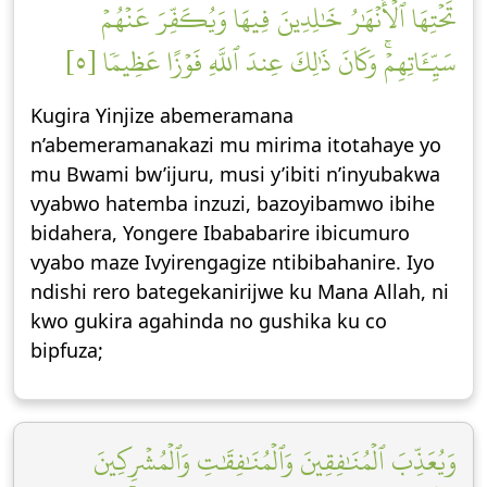
تَحۡتِهَا ٱلۡأَنۡهَٰرُ خَٰلِدِينَ فِيهَا وَيُكَفِّرَ عَنۡهُمۡ
سَيِّـَٔاتِهِمۡۚ وَكَانَ ذَٰلِكَ عِندَ ٱللَّهِ فَوۡزًا عَظِيمٗا [٥]
Kugira Yinjize abemeramana
n’abemeramanakazi mu mirima itotahaye yo
mu Bwami bw’ijuru, musi y’ibiti n’inyubakwa
vyabwo hatemba inzuzi, bazoyibamwo ibihe
bidahera, Yongere Ibababarire ibicumuro
vyabo maze Ivyirengagize ntibibahanire. Iyo
ndishi rero bategekanirijwe ku Mana Allah, ni
kwo gukira agahinda no gushika ku co
bipfuza;
وَيُعَذِّبَ ٱلۡمُنَٰفِقِينَ وَٱلۡمُنَٰفِقَٰتِ وَٱلۡمُشۡرِكِينَ