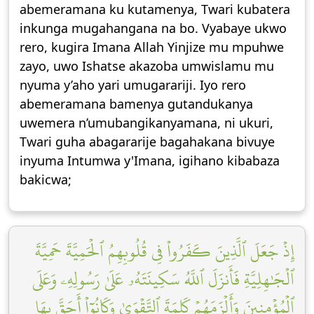
abemeramana ku kutamenya, Twari kubatera
inkunga mugahangana na bo. Vyabaye ukwo
rero, kugira Imana Allah Yinjize mu mpuhwe
zayo, uwo Ishatse akazoba umwislamu mu
nyuma y’aho yari umugarariji. Iyo rero
abemeramana bamenya gutandukanya
uwemera n’umubangikanyamana, ni ukuri,
Twari guha abagararije bagahakana bivuye
inyuma Intumwa y'Imana, igihano kibabaza
bakicwa;
إِذۡ جَعَلَ ٱلَّذِينَ كَفَرُواْ فِي قُلُوبِهِمُ ٱلۡحَمِيَّةَ حَمِيَّةَ
ٱلۡجَٰهِلِيَّةِ فَأَنزَلَ ٱللَّهُ سَكِينَتَهُۥ عَلَىٰ رَسُولِهِۦ وَعَلَى
ٱلۡمُؤۡمِنِينَ وَأَلۡزَمَهُمۡ كَلِمَةَ ٱلتَّقۡوَىٰ وَكَانُوٓاْ أَحَقَّ بِهَا