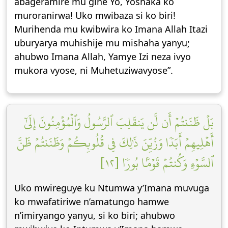
abageramire mu gihe Yo, Yoshaka ko
muroranirwa! Uko mwibaza si ko biri!
Murihenda mu kwibwira ko Imana Allah Itazi
uburyarya muhishije mu mishaha yanyu;
ahubwo Imana Allah, Yamye Izi neza ivyo
mukora vyose, ni Muhetuziwavyose”.
بَلۡ ظَنَنتُمۡ أَن لَّن يَنقَلِبَ ٱلرَّسُولُ وَٱلۡمُؤۡمِنُونَ إِلَىٰٓ
أَهۡلِيهِمۡ أَبَدٗا وَزُيِّنَ ذَٰلِكَ فِي قُلُوبِكُمۡ وَظَنَنتُمۡ ظَنَّ
ٱلسَّوۡءِ وَكُنتُمۡ قَوۡمَۢا بُورٗا [١٢]
Uko mwireguye ku Ntumwa y’Imana muvuga
ko mwafatiriwe n’amatungo hamwe
n’imiryango yanyu, si ko biri; ahubwo