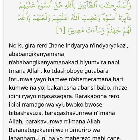
وَٱلۡمُشۡرِكَٰتِ ٱلظَّآنِّينَ بِٱللَّهِ ظَنَّ ٱلسَّوۡءِۚ عَلَيۡهِمۡ
دَآئِرَةُ ٱلسَّوۡءِۖ وَغَضِبَ ٱللَّهُ عَلَيۡهِمۡ وَلَعَنَهُمۡ وَأَعَدَّ
لَهُمۡ جَهَنَّمَۖ وَسَآءَتۡ مَصِيرٗا [٦]
No kugira rero Ihane indyarya n’indyaryakazi,
ababangikanyamana
n’ababangikanyamanakazi biyumvira nabi
Imana Allah, ko Idashoboye gutabara
Intumwa yayo hamwe n’abemeramana bari
kumwe na yo, bakanesha abansi babo, maze
idini ryayo rigasasagara. Barakabona rero
ibibi n’amagorwa vy’ubwoko bwose
bibashavuza, baragashavurirwa n’Imana
Allah, barakavumwa n’Imana Allah.
Baranategekanirijwe n'umuriro wa
Jahannamu, ni na yo maherezo mabi cane.