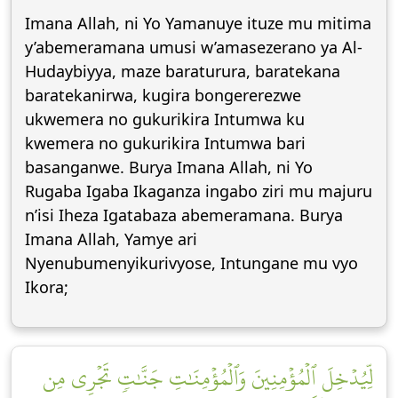
Imana Allah, ni Yo Yamanuye ituze mu mitima
y’abemeramana umusi w’amasezerano ya Al-
Hudaybiyya, maze baraturura, baratekana
baratekanirwa, kugira bongererezwe
ukwemera no gukurikira Intumwa ku
kwemera no gukurikira Intumwa bari
basanganwe. Burya Imana Allah, ni Yo
Rugaba Igaba Ikaganza ingabo ziri mu majuru
n’isi Iheza Igatabaza abemeramana. Burya
Imana Allah, Yamye ari
Nyenubumenyikurivyose, Intungane mu vyo
Ikora;
لِّيُدۡخِلَ ٱلۡمُؤۡمِنِينَ وَٱلۡمُؤۡمِنَٰتِ جَنَّٰتٖ تَجۡرِي مِن