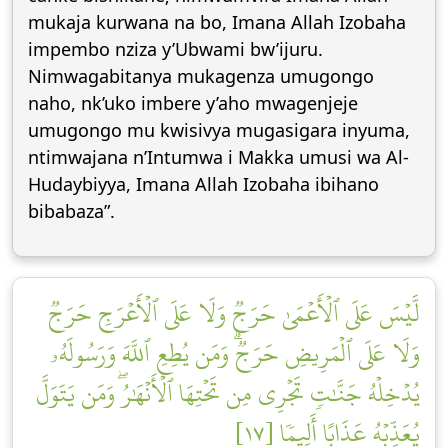
mukaja kurwana na bo, Imana Allah Izobaha
impembo nziza y’Ubwami bw’ijuru.
Nimwagabitanya mukagenza umugongo
naho, nk’uko imbere y’aho mwagenjeje
umugongo mu kwisivya mugasigara inyuma,
ntimwajana n’Intumwa i Makka umusi wa Al-
Hudaybiyya, Imana Allah Izobaha ibihano
bibabaza”.
لَّيۡسَ عَلَى ٱلۡأَعۡمَىٰ حَرَجٞ وَلَا عَلَى ٱلۡأَعۡرَجِ حَرَجٞ
وَلَا عَلَى ٱلۡمَرِيضِ حَرَجٞۗ وَمَن يُطِعِ ٱللَّهَ وَرَسُولَهُۥ
يُدۡخِلۡهُ جَنَّٰتٖ تَجۡرِي مِن تَحۡتِهَا ٱلۡأَنۡهَٰرُۖ وَمَن يَتَوَلَّ
يُعَذِّبۡهُ عَذَابًا أَلِيمٗا [١٧]