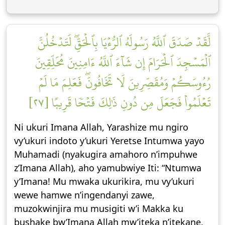
لَّقَدۡ صَدَقَ ٱللَّهُ رَسُولَهُ ٱلرُّءۡيَا بِٱلۡحَقِّۖ لَتَدۡخُلُنَّ
ٱلۡمَسۡجِدَ ٱلۡحَرَامَ إِن شَآءَ ٱللَّهُ ءَامِنِينَ مُحَلِّقِينَ
رُءُوسَكُمۡ وَمُقَصِّرِينَ لَا تَخَافُونَۖ فَعَلِمَ مَا لَمۡ
تَعۡلَمُواْ فَجَعَلَ مِن دُونِ ذَٰلِكَ فَتۡحٗا قَرِيبًا [٢٧]
Ni ukuri Imana Allah, Yarashize mu ngiro
vy’ukuri indoto y’ukuri Yeretse Intumwa yayo
Muhamadi (nyakugira amahoro n’impuhwe
z’Imana Allah), aho yamubwiye Iti: “Ntumwa
y’Imana! Mu mwaka ukurikira, mu vy’ukuri
wewe hamwe n’ingendanyi zawe,
muzokwinjira mu musigiti w’i Makka ku
bushake bw’Imana Allah mw’iteka n’itekane,