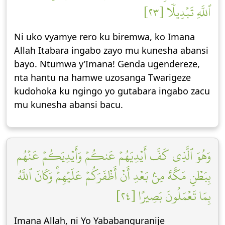
ٱللَّهِ تَبۡدِيلٗا [٢٣]
Ni uko vyamye rero ku biremwa, ko Imana
Allah Itabara ingabo zayo mu kunesha abansi
bayo. Ntumwa y’Imana! Genda ugendereze,
nta hantu na hamwe uzosanga Twarigeze
kudohoka ku ngingo yo gutabara ingabo zacu
mu kunesha abansi bacu.
وَهُوَ ٱلَّذِي كَفَّ أَيۡدِيَهُمۡ عَنكُمۡ وَأَيۡدِيَكُمۡ عَنۡهُم
بِبَطۡنِ مَكَّةَ مِنۢ بَعۡدِ أَنۡ أَظۡفَرَكُمۡ عَلَيۡهِمۡۚ وَكَانَ ٱللَّهُ
بِمَا تَعۡمَلُونَ بَصِيرًا [٢٤]
Imana Allah, ni Yo Yababanguranije