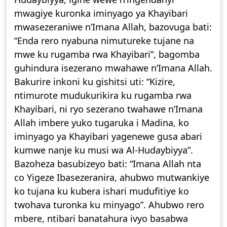
mwagiye kuronka iminyago ya Khayibari
mwasezeraniwe n’Imana Allah, bazovuga bati:
“Enda rero nyabuna nimutureke tujane na
mwe ku rugamba rwa Khayibari”, bagomba
guhindura isezerano mwahawe n’Imana Allah.
Bakurire inkoni ku gishitsi uti: “Kizire,
ntimurote mudukurikira ku rugamba rwa
Khayibari, ni ryo sezerano twahawe n’Imana
Allah imbere yuko tugaruka i Madina, ko
iminyago ya Khayibari yagenewe gusa abari
kumwe nanje ku musi wa Al-Hudaybiyya”.
Bazoheza basubizeyo bati: “Imana Allah nta
co Yigeze Ibasezeranira, ahubwo mutwankiye
ko tujana ku kubera ishari mudufitiye ko
twohava turonka ku minyago”. Ahubwo rero
mbere, ntibari banatahura ivyo basabwa