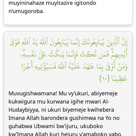
muyininahaze muyitazire igitondo
n’umugoroba.
إِنَّ ٱلَّذِينَ يُبَايِعُونَكَ إِنَّمَا يُبَايِعُونَ ٱللَّهَ يَدُ ٱللَّهِ فَوۡقَ
أَيۡدِيهِمۡۚ فَمَن نَّكَثَ فَإِنَّمَا يَنكُثُ عَلَىٰ نَفۡسِهِۦۖ
وَمَنۡ أَوۡفَىٰ بِمَا عَٰهَدَ عَلَيۡهُ ٱللَّهَ فَسَيُؤۡتِيهِ أَجۡرًا
عَظِيمٗا [١٠]
Muvugishwamana! Mu vy’ukuri, abiyemeje
kukwigura mu kurwana igihe mwari Al-
Hudaybiyya, ni ukuri biyemeje kwihebera
Imana Allah barondera gushimwa na Yo no
guhabwa Ubwami bw’ijuru, ukuboko
kw’Imana Allah kuri hejuru y’amaboko yabo,