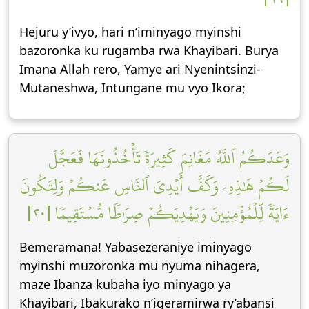
Hejuru y’ivyo, hari n’iminyago myinshi
bazoronka ku rugamba rwa Khayibari. Burya
Imana Allah rero, Yamye ari Nyenintsinzi-
Mutaneshwa, Intungane mu vyo Ikora;
وَعَدَكُمُ ٱللَّهُ مَغَانِمَ كَثِيرَةٗ تَأۡخُذُونَهَا فَعَجَّلَ
لَكُمۡ هَٰذِهِۦ وَكَفَّ أَيۡدِيَ ٱلنَّاسِ عَنكُمۡ وَلِتَكُونَ
ءَايَةٗ لِّلۡمُؤۡمِنِينَ وَيَهۡدِيَكُمۡ صِرَٰطٗا مُّسۡتَقِيمٗا [٢٠]
Bemeramana! Yabasezeraniye iminyago
myinshi muzoronka mu nyuma nihagera,
maze Ibanza kubaha iyo minyago ya
Khayibari, Ibakurako n’igeramirwa ry’abansi