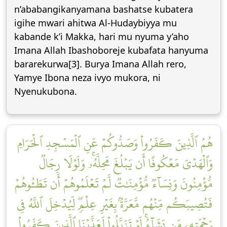
n’ababangikanyamana bashatse kubatera
igihe mwari ahitwa Al-Hudaybiyya mu
kabande k’i Makka, hari mu nyuma y’aho
Imana Allah Ibashoboreje kubafata hanyuma
bararekurwa[3]. Burya Imana Allah rero,
Yamye Ibona neza ivyo mukora, ni
Nyenukubona.
هُمُ ٱلَّذِينَ كَفَرُواْ وَصَدُّوكُمۡ عَنِ ٱلۡمَسۡجِدِ ٱلۡحَرَامِ
وَٱلۡهَدۡيَ مَعۡكُوفًا أَن يَبۡلُغَ مَحِلَّهُۥۚ وَلَوۡلَا رِجَالٞ
مُّؤۡمِنُونَ وَنِسَآءٞ مُّؤۡمِنَٰتٞ لَّمۡ تَعۡلَمُوهُمۡ أَن تَطَـُٔوهُمۡ
فَتُصِيبَكُم مِّنۡهُم مَّعَرَّةُۢ بِغَيۡرِ عِلۡمٖۖ لِّيُدۡخِلَ ٱللَّهُ فِي
رَحۡمَتِهِۦ مَن يَشَآءُۚ لَوۡ تَزَيَّلُواْ لَعَذَّبۡنَا ٱلَّذِينَ كَفَرُواْ