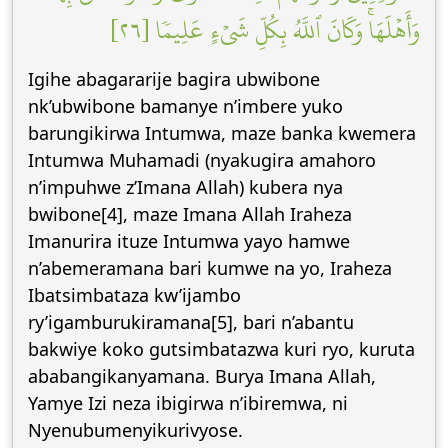
وَأَهۡلَهَاۚ وَكَانَ ٱللَّهُ بِكُلِّ شَيۡءٍ عَلِيمٗا [٢٦]
Igihe abagararije bagira ubwibone
nk’ubwibone bamanye n’imbere yuko
barungikirwa Intumwa, maze banka kwemera
Intumwa Muhamadi (nyakugira amahoro
n’impuhwe z’Imana Allah) kubera nya
bwibone[4], maze Imana Allah Iraheza
Imanurira ituze Intumwa yayo hamwe
n’abemeramana bari kumwe na yo, Iraheza
Ibatsimbataza kw’ijambo
ry’igamburukiramana[5], bari n’abantu
bakwiye koko gutsimbatazwa kuri ryo, kuruta
ababangikanyamana. Burya Imana Allah,
Yamye Izi neza ibigirwa n’ibiremwa, ni
Nyenubumenyikurivyose.