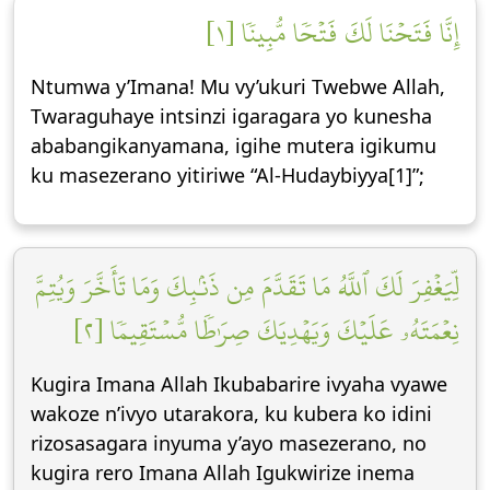
إِنَّا فَتَحۡنَا لَكَ فَتۡحٗا مُّبِينٗا [١]
Ntumwa y’Imana! Mu vy’ukuri Twebwe Allah,
Twaraguhaye intsinzi igaragara yo kunesha
ababangikanyamana, igihe mutera igikumu
ku masezerano yitiriwe “Al-Hudaybiyya[1]”;
لِّيَغۡفِرَ لَكَ ٱللَّهُ مَا تَقَدَّمَ مِن ذَنۢبِكَ وَمَا تَأَخَّرَ وَيُتِمَّ
نِعۡمَتَهُۥ عَلَيۡكَ وَيَهۡدِيَكَ صِرَٰطٗا مُّسۡتَقِيمٗا [٢]
Kugira Imana Allah Ikubabarire ivyaha vyawe
wakoze n’ivyo utarakora, ku kubera ko idini
rizosasagara inyuma y’ayo masezerano, no
kugira rero Imana Allah Igukwirize inema