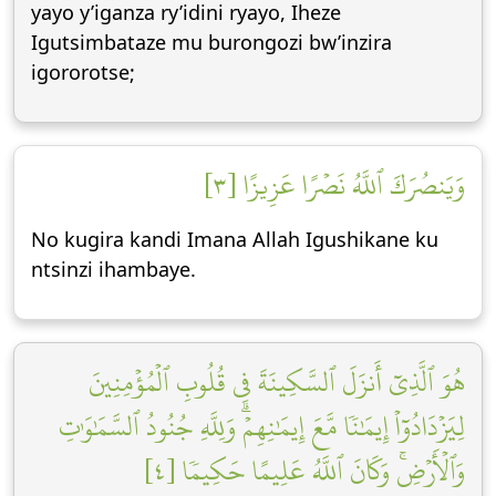
yayo y’iganza ry’idini ryayo, Iheze
Igutsimbataze mu burongozi bw’inzira
igororotse;
وَيَنصُرَكَ ٱللَّهُ نَصۡرًا عَزِيزًا [٣]
No kugira kandi Imana Allah Igushikane ku
ntsinzi ihambaye.
هُوَ ٱلَّذِيٓ أَنزَلَ ٱلسَّكِينَةَ فِي قُلُوبِ ٱلۡمُؤۡمِنِينَ
لِيَزۡدَادُوٓاْ إِيمَٰنٗا مَّعَ إِيمَٰنِهِمۡۗ وَلِلَّهِ جُنُودُ ٱلسَّمَٰوَٰتِ
وَٱلۡأَرۡضِۚ وَكَانَ ٱللَّهُ عَلِيمًا حَكِيمٗا [٤]