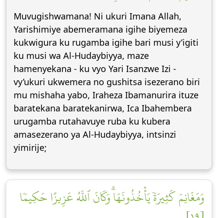
Muvugishwamana! Ni ukuri Imana Allah,
Yarishimiye abemeramana igihe biyemeza
kukwigura ku rugamba igihe bari musi y’igiti
ku musi wa Al-Hudaybiyya, maze
hamenyekana - ku vyo Yari Isanzwe Izi -
vy’ukuri ukwemera no gushitsa isezerano biri
mu mishaha yabo, Iraheza Ibamanurira ituze
baratekana baratekanirwa, Ica Ibahembera
urugamba rutahavuye ruba ku kubera
amasezerano ya Al-Hudaybiyya, intsinzi
yimirije;
وَمَغَانِمَ كَثِيرَةٗ يَأۡخُذُونَهَاۗ وَكَانَ ٱللَّهُ عَزِيزًا حَكِيمٗا
[١٩]