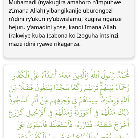
Muhamadi (nyakugira amahoro n’impuhwe
z’Imana Allah) yibangikanije uburongozi
n’idini ry’ukuri ry’ubwislamu, kugira riganze
hejuru y’amadini yose, kandi Imana Allah
Irakwiye kuba Icabona ko Izoguha intsinzi,
maze idini ryawe rikaganza.
مُّحَمَّدٞ رَّسُولُ ٱللَّهِۚ وَٱلَّذِينَ مَعَهُۥٓ أَشِدَّآءُ عَلَى ٱلۡكُفَّارِ
رُحَمَآءُ بَيۡنَهُمۡۖ تَرَىٰهُمۡ رُكَّعٗا سُجَّدٗا يَبۡتَغُونَ فَضۡلٗا مِّنَ
ٱللَّهِ وَرِضۡوَٰنٗاۖ سِيمَاهُمۡ فِي وُجُوهِهِم مِّنۡ أَثَرِ ٱلسُّجُودِۚ
ذَٰلِكَ مَثَلُهُمۡ فِي ٱلتَّوۡرَىٰةِۚ وَمَثَلُهُمۡ فِي ٱلۡإِنجِيلِ كَزَرۡعٍ
أَخۡرَجَ شَطۡـَٔهُۥ فَـَٔازَرَهُۥ فَٱسۡتَغۡلَظَ فَٱسۡتَوَىٰ عَلَىٰ
سُوقِهِۦ يُعۡجِبُ ٱلزُّرَّاعَ لِيَغِيظَ بِهِمُ ٱلۡكُفَّارَۗ وَعَدَ