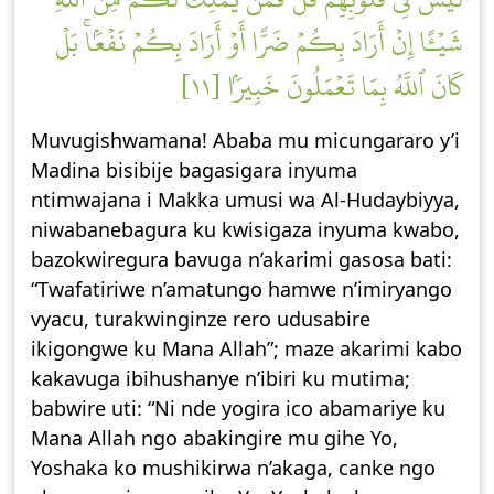
شَيۡـًٔا إِنۡ أَرَادَ بِكُمۡ ضَرًّا أَوۡ أَرَادَ بِكُمۡ نَفۡعَۢاۚ بَلۡ
كَانَ ٱللَّهُ بِمَا تَعۡمَلُونَ خَبِيرَۢا [١١]
Muvugishwamana! Ababa mu micungararo y’i
Madina bisibije bagasigara inyuma
ntimwajana i Makka umusi wa Al-Hudaybiyya,
niwabanebagura ku kwisigaza inyuma kwabo,
bazokwiregura bavuga n’akarimi gasosa bati:
“Twafatiriwe n’amatungo hamwe n’imiryango
vyacu, turakwinginze rero udusabire
ikigongwe ku Mana Allah”; maze akarimi kabo
kakavuga ibihushanye n’ibiri ku mutima;
babwire uti: “Ni nde yogira ico abamariye ku
Mana Allah ngo abakingire mu gihe Yo,
Yoshaka ko mushikirwa n’akaga, canke ngo