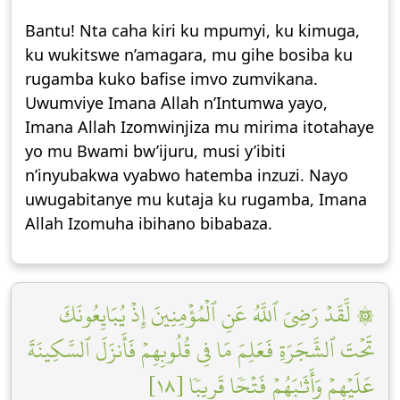
Bantu! Nta caha kiri ku mpumyi, ku kimuga,
ku wukitswe n’amagara, mu gihe bosiba ku
rugamba kuko bafise imvo zumvikana.
Uwumviye Imana Allah n’Intumwa yayo,
Imana Allah Izomwinjiza mu mirima itotahaye
yo mu Bwami bw’ijuru, musi y’ibiti
n’inyubakwa vyabwo hatemba inzuzi. Nayo
uwugabitanye mu kutaja ku rugamba, Imana
Allah Izomuha ibihano bibabaza.
۞ لَّقَدۡ رَضِيَ ٱللَّهُ عَنِ ٱلۡمُؤۡمِنِينَ إِذۡ يُبَايِعُونَكَ
تَحۡتَ ٱلشَّجَرَةِ فَعَلِمَ مَا فِي قُلُوبِهِمۡ فَأَنزَلَ ٱلسَّكِينَةَ
عَلَيۡهِمۡ وَأَثَٰبَهُمۡ فَتۡحٗا قَرِيبٗا [١٨]