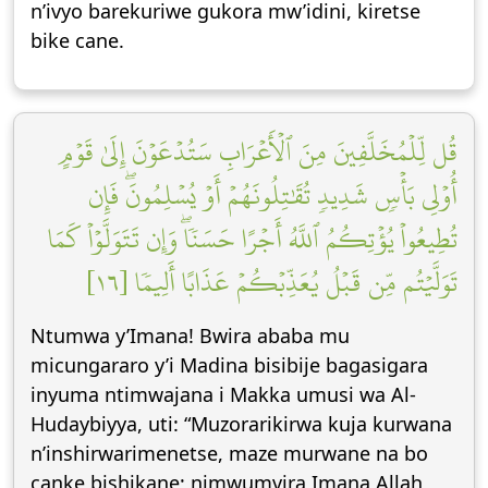
n’ivyo barekuriwe gukora mw’idini, kiretse
bike cane.
قُل لِّلۡمُخَلَّفِينَ مِنَ ٱلۡأَعۡرَابِ سَتُدۡعَوۡنَ إِلَىٰ قَوۡمٍ
أُوْلِي بَأۡسٖ شَدِيدٖ تُقَٰتِلُونَهُمۡ أَوۡ يُسۡلِمُونَۖ فَإِن
تُطِيعُواْ يُؤۡتِكُمُ ٱللَّهُ أَجۡرًا حَسَنٗاۖ وَإِن تَتَوَلَّوۡاْ كَمَا
تَوَلَّيۡتُم مِّن قَبۡلُ يُعَذِّبۡكُمۡ عَذَابًا أَلِيمٗا [١٦]
Ntumwa y’Imana! Bwira ababa mu
micungararo y’i Madina bisibije bagasigara
inyuma ntimwajana i Makka umusi wa Al-
Hudaybiyya, uti: “Muzorarikirwa kuja kurwana
n’inshirwarimenetse, maze murwane na bo
canke bishikane; nimwumvira Imana Allah