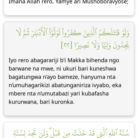
Imana Allah rero, Yamye ari Mushoboravyose;
وَلَوۡ قَٰتَلَكُمُ ٱلَّذِينَ كَفَرُواْ لَوَلَّوُاْ ٱلۡأَدۡبَٰرَ ثُمَّ لَا
يَجِدُونَ وَلِيّٗا وَلَا نَصِيرٗا [٢٢]
Iyo rero abagarariji b’i Makka bihenda ngo
barwane na mwe, ni ukuri bari kuneshwa
bagatungwa n’ayo bameze, hanyuma nta
n’umuhagarikizi abatunganiriza ivyabo, eka
mbere nta n’umutabazi yari kubafasha
kururwana, bari kuronka.
سُنَّةَ ٱللَّهِ ٱلَّتِي قَدۡ خَلَتۡ مِن قَبۡلُۖ وَلَن تَجِدَ لِسُنَّةِ