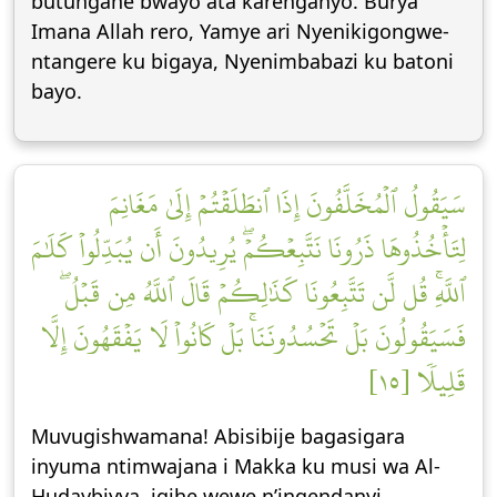
butungane bwayo ata karenganyo. Burya
Imana Allah rero, Yamye ari Nyenikigongwe-
ntangere ku bigaya, Nyenimbabazi ku batoni
bayo.
سَيَقُولُ ٱلۡمُخَلَّفُونَ إِذَا ٱنطَلَقۡتُمۡ إِلَىٰ مَغَانِمَ
لِتَأۡخُذُوهَا ذَرُونَا نَتَّبِعۡكُمۡۖ يُرِيدُونَ أَن يُبَدِّلُواْ كَلَٰمَ
ٱللَّهِۚ قُل لَّن تَتَّبِعُونَا كَذَٰلِكُمۡ قَالَ ٱللَّهُ مِن قَبۡلُۖ
فَسَيَقُولُونَ بَلۡ تَحۡسُدُونَنَاۚ بَلۡ كَانُواْ لَا يَفۡقَهُونَ إِلَّا
قَلِيلٗا [١٥]
Muvugishwamana! Abisibije bagasigara
inyuma ntimwajana i Makka ku musi wa Al-
Hudaybiyya, igihe wewe n’ingendanyi