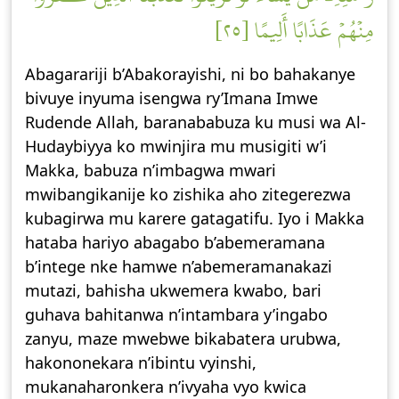
مِنۡهُمۡ عَذَابًا أَلِيمًا [٢٥]
Abagarariji b’Abakorayishi, ni bo bahakanye
bivuye inyuma isengwa ry’Imana Imwe
Rudende Allah, baranababuza ku musi wa Al-
Hudaybiyya ko mwinjira mu musigiti w’i
Makka, babuza n’imbagwa mwari
mwibangikanije ko zishika aho zitegerezwa
kubagirwa mu karere gatagatifu. Iyo i Makka
hataba hariyo abagabo b’abemeramana
b’intege nke hamwe n’abemeramanakazi
mutazi, bahisha ukwemera kwabo, bari
guhava bahitanwa n’intambara y’ingabo
zanyu, maze mwebwe bikabatera urubwa,
hakononekara n’ibintu vyinshi,
mukanaharonkera n’ivyaha vyo kwica