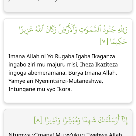
وَلِلَّهِ جُنُودُ ٱلسَّمَٰوَٰتِ وَٱلۡأَرۡضِۚ وَكَانَ ٱللَّهُ عَزِيزًا
حَكِيمًا [٧]
Imana Allah ni Yo Rugaba Igaba Ikaganza
ingabo ziri mu majuru n’isi, Iheza Ikaziteza
ingoga abemeramana. Burya Imana Allah,
Yamye ari Nyenintsinzi-Mutaneshwa,
Intungane mu vyo Ikora.
إِنَّآ أَرۡسَلۡنَٰكَ شَٰهِدٗا وَمُبَشِّرٗا وَنَذِيرٗا [٨]
Ntumwa y’Imana! Mu vy’ukuri Twebwe Allah,