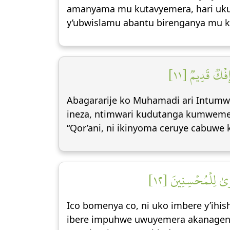
amanyama mu kutavyemera, hari ukuga
y’ubwislamu abantu birenganya mu k
إِفۡكٞ قَدِيمٞ [١١
Abagararije ko Muhamadi ari Intumw
ineza, ntimwari kudutanga kumwemera
“Qor’ani, ni ikinyoma ceruye cabuwe 
رَىٰ لِلۡمُحۡسِنِينَ [١٢
Ico bomenya co, ni uko imbere y’ihis
ibere impuhwe uwuyemera akanagendera