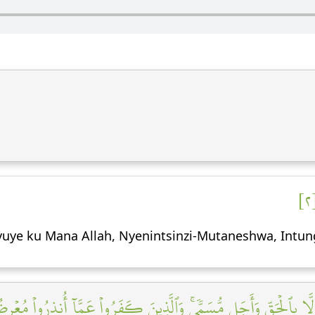
yavuye ku Mana Allah, Nyenintsinzi-Mutaneshwa, Intu
إِلَّا بِٱلۡحَقِّ وَأَجَلٖ مُّسَمّٗىۚ وَٱلَّذِينَ كَفَرُواْ عَمَّآ أُنذِرُواْ مُعۡرِ