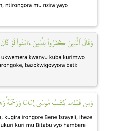
, ntirongora mu nzira yayo
وَقَالَ ٱلَّذِينَ كَفَرُواْ لِلَّذِينَ ءَامَنُواْ لَوۡ كَانَ خ]
Iyo ukwemera kwanyu kuba kurimwo
arongoke, bazokwigovyora bati:
وَمِن قَبۡلِهِۦ كِتَٰبُ مُوسَىٰٓ إِمَامٗا وَرَحۡمَةٗۚ وَهَ]
kugira irongore Bene Israyeli, iheze
a ukuri kuri mu Bitabu vyo hambere