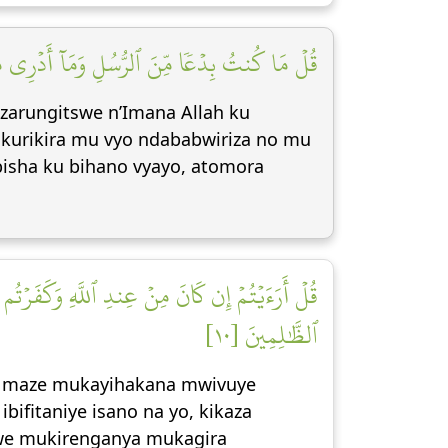
قُلۡ مَا كُنتُ بِدۡعٗا مِّنَ ٱلرُّسُلِ وَمَآ أَدۡرِي مَا يُف]
arungitswe n’Imana Allah ku
inkurikira mu vyo ndababwiriza no mu
abisha ku bihano vyayo, atomora
قُلۡ أَرَءَيۡتُمۡ إِن كَانَ مِنۡ عِندِ ٱللَّهِ وَكَفَرۡتُم بِ
ٱلظَّٰلِمِينَ [١٠]
h, maze mukayihakana mwivuye
bifitaniye isano na yo, kikaza
mwe mukirenganya mukagira