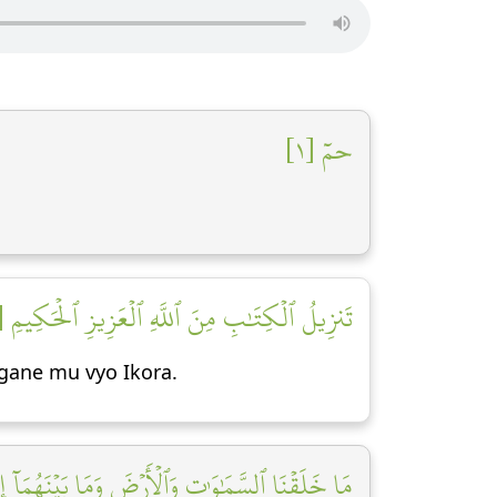
حمٓ [١]
تَنزِيلُ ٱلۡكِتَٰبِ مِنَ ٱللَّهِ ٱلۡعَزِيزِ ٱلۡحَكِيمِ [٢]
ngane mu vyo Ikora.
مَا خَلَقۡنَا ٱلسَّمَٰوَٰتِ وَٱلۡأَرۡضَ وَمَا بَيۡنَهُمَآ ]