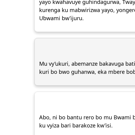
yayo kwahavuye guhindagurwa, Twayi
kurenga ku mabwirizwa yayo, yongere
Ubwami bw’ijuru.
Mu vy’ukuri, abemanze bakavuga bat
kuri bo bwo guhanwa, eka mbere bobo
Abo, ni bo bantu rero bo mu Bwami 
ku vyiza bari barakoze kw’isi.