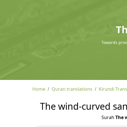
Th
Towards provi
Home
Quran translations
Kirundi Trans
The wind-curved sandh
Surah
The w