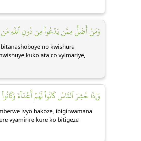
وَمَنۡ أَضَلُّ مِمَّن يَدۡعُواْ مِن دُونِ ٱللَّهِ مَن لَّ]
 bitanashoboye no kwishura
imwishuye kuko ata co vyimariye,
وَإِذَا حُشِرَ ٱلنَّاسُ كَانُواْ لَهُمۡ أَعۡدَآءٗ وَكَانُواْ]
emberwe ivyo bakoze, ibigirwamana
re vyamirire kure ko bitigeze