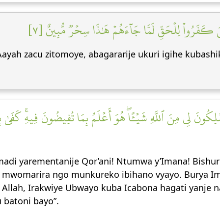
َذِينَ كَفَرُواْ لِلۡحَقِّ لَمَّا جَآءَهُمۡ هَٰذَا سِحۡرٞ مُّبِينٌ [٧
 zacu zitomoye, abagararije ukuri igihe kubashikira
تَمۡلِكُونَ لِي مِنَ ٱللَّهِ شَيۡـًٔاۖ هُوَ أَعۡلَمُ بِمَا تُفِيضُونَ فِيهِۚ كَفَىٰ 
di yarementanije Qor’ani! Ntumwa y’Imana! Bishur
mwomarira ngo munkureko ibihano vyayo. Burya Iman
a Allah, Irakwiye Ubwayo kuba Icabona hagati yanje 
 batoni bayo”.