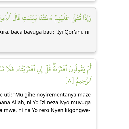
وَإِذَا تُتۡلَىٰ عَلَيۡهِمۡ ءَايَٰتُنَا بَيِّنَٰتٖ قَالَ ٱلّ]
, baca bavuga bati: “Iyi Qor’ani, ni
أَمۡ يَقُولُونَ ٱفۡتَرَىٰهُۖ قُلۡ إِنِ ٱفۡتَرَيۡتُهُۥ فَلَا 
ٱلرَّحِيمُ [٨]
e uti: “Mu gihe noyirementanya maze
a Allah, ni Yo Izi neza ivyo muvuga
na mwe, ni na Yo rero Nyenikigongwe-