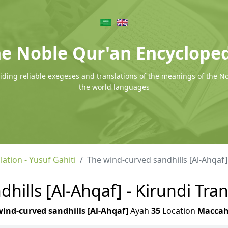
e Noble Qur'an Encyclope
ding reliable exegeses and translations of the meanings of the N
the world languages
lation - Yusuf Gahiti
The wind-curved sandhills [Al-Ahqaf]
ills [Al-Ahqaf] - Kirundi Tran
ind-curved sandhills [Al-Ahqaf]
Ayah
35
Location
Macca