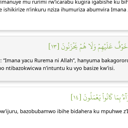
manuye mu rurimi rw’icarabu kugira igabishe ku bih
 ishikirize n’inkuru nziza ihumuriza abumvira Ima
َلَا خَوۡفٌ عَلَيۡهِمۡ وَلَا هُمۡ يَحۡزَنُونَ [١٣
i: “Imana yacu Rurema ni Allah”, hanyuma bakagor
 ntibazokwicwa n’intuntu ku vyo basize kw’isi.
ۢ بِمَا كَانُواْ يَعۡمَلُونَ [١٤
bw’ijuru, bazobubamwo ibihe bidahera ku mpuhwe z’I