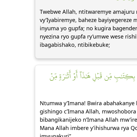
Twebwe Allah, ntitwaremye amajuru n’
vy’Iyabiremye, baheze bayiyegereze
inyuma yo gupfa; no kugira bagender
nyezina ryo gupfa ry’umwe wese rishi
ibagabishako, ntibikebuke;
 بِكِتَٰبٖ مِّن قَبۡلِ هَٰذَآ أَوۡ أَثَٰرَةٖ مِّنۡ
Ntumwa y’Imana! Bwira abahakanye k
gishingo c’Imana Allah, mwoshobora 
bibangikanijeko n’Imana Allah mw’i
Mana Allah imbere y’ihishurwa rya Q
imvugakuri”.