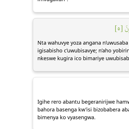
نَ [٥
Nta wahuvye yoza angana n’uwusaba 
igisabisho c’uwubisavye; n’aho yobir
nkeswe kugira ico bimariye uwubisaba
Igihe rero abantu begeranirijwe ham
bahora basenga kw’isi bizobabera ab
bimenya ko vyasengwa.