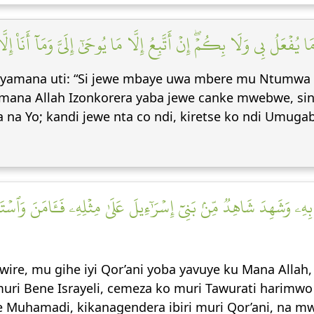
ۡعَلُ بِي وَلَا بِكُمۡۖ إِنۡ أَتَّبِعُ إِلَّا مَا يُوحَىٰٓ إِلَيَّ وَمَآ أَنَا۠ إِلَّ
yamana uti: “Si jewe mbaye uwa mbere mu Ntumwa z
ico Imana Allah Izonkorera yaba jewe canke mwebwe, s
a na Yo; kandi jewe nta co ndi, kiretse ko ndi Umug
هِۦ وَشَهِدَ شَاهِدٞ مِّنۢ بَنِيٓ إِسۡرَٰٓءِيلَ عَلَىٰ مِثۡلِهِۦ فَـَٔامَنَ وَٱسۡتَكۡ
ire, mu gihe iyi Qor’ani yoba yavuye ku Mana Alla
uri Bene Israyeli, cemeza ko muri Tawurati harimwo i
 Muhamadi, kikanagendera ibiri muri Qor’ani, na 