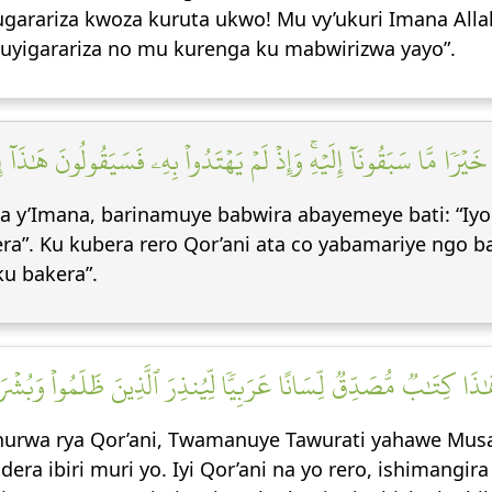
rariza kwoza kuruta ukwo! Mu vy’ukuri Imana Allah
uyigarariza no mu kurenga ku mabwirizwa yayo”.
َيۡرٗا مَّا سَبَقُونَآ إِلَيۡهِۚ وَإِذۡ لَمۡ يَهۡتَدُواْ بِهِۦ فَسَيَقُولُونَ هَٰذَآ 
a y’Imana, barinamuye babwira abayemeye bati: “
”. Ku kubera rero Qor’ani ata co yabamariye ngo b
ku bakera”.
ٰذَا كِتَٰبٞ مُّصَدِّقٞ لِّسَانًا عَرَبِيّٗا لِّيُنذِرَ ٱلَّذِينَ ظَلَمُواْ وَبُشۡ
hurwa rya Qor’ani, Twamanuye Tawurati yahawe Musa, 
 ibiri muri yo. Iyi Qor’ani na yo rero, ishimangir