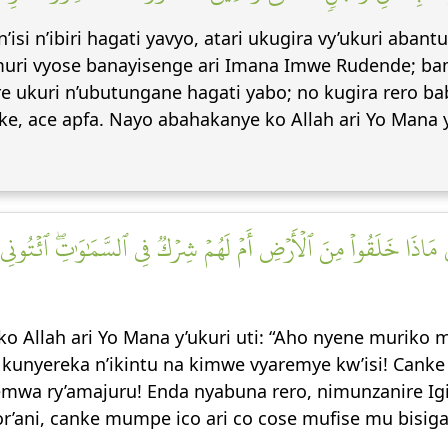
isi n’ibiri hagati yavyo, atari ukugira vy’ukuri ab
 muri vyose banayisenge ari Imana Imwe Rudende; b
e ukuri n’ubutungane hagati yabo; no kugira rero 
ke, ace apfa. Nayo abahakanye ko Allah ari Yo Mana y
 مَاذَا خَلَقُواْ مِنَ ٱلۡأَرۡضِ أَمۡ لَهُمۡ شِرۡكٞ فِي ٱلسَّمَٰوَٰتِۖ ٱئۡتُونِي
o Allah ari Yo Mana y’ukuri uti: “Aho nyene murik
kunyereka n’ikintu na kimwe vyaremye kw’isi! Canke
remwa ry’amajuru! Enda nyabuna rero, nimunzanire
or’ani, canke mumpe ico ari co cose mufise mu bisi