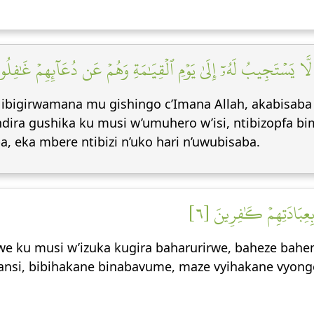
ا يَسۡتَجِيبُ لَهُۥٓ إِلَىٰ يَوۡمِ ٱلۡقِيَٰمَةِ وَهُمۡ عَن دُعَآئِهِمۡ غَٰفِلُو
ibigirwamana mu gishingo c’Imana Allah, akabisaba
indira gushika ku musi w’umuhero w’isi, ntibizopfa b
, eka mbere ntibizi n’uko hari n’uwubisaba.
 بِعِبَادَتِهِمۡ كَٰفِرِينَ [٦
we ku musi w’izuka kugira baharurirwe, baheze bah
ansi, bibihakane binabavume, maze vyihakane vyonge