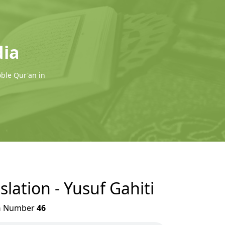
dia
oble Qur'an in
slation - Yusuf Gahiti
h
Number
46