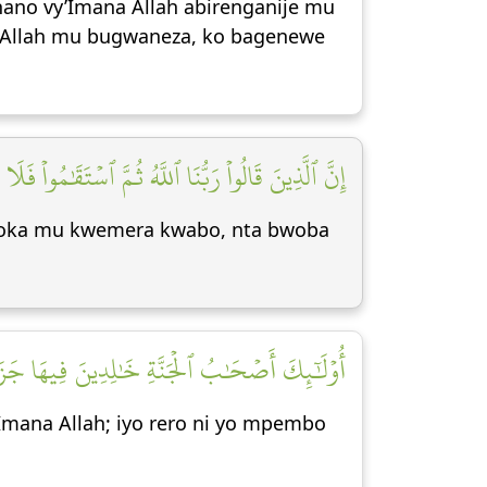
ano vy’Imana Allah abirenganije mu
na Allah mu bugwaneza, ko bagenewe
إِنَّ ٱلَّذِينَ قَالُواْ رَبُّنَا ٱللَّهُ ثُمَّ ٱسۡتَقَٰمُواْ ف]
oroka mu kwemera kwabo, nta bwoba
أُوْلَٰٓئِكَ أَصۡحَٰبُ ٱلۡجَنَّةِ خَٰلِدِينَ فِيهَا جَزَآءَ]
mana Allah; iyo rero ni yo mpembo