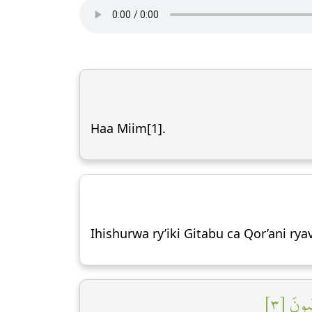
Haa Miim[1].
Ihishurwa ry’iki Gitabu ca Qor’ani r
ضُونَ [٣