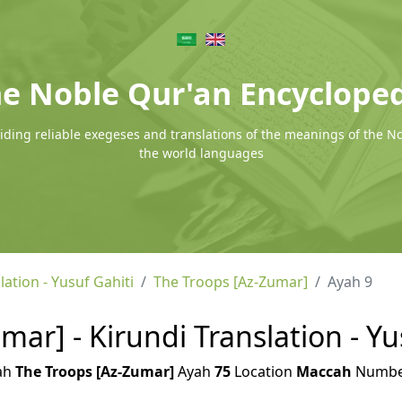
e Noble Qur'an Encyclope
ding reliable exegeses and translations of the meanings of the N
the world languages
lation - Yusuf Gahiti
The Troops [Az-Zumar]
Ayah 9
ar] - Kirundi Translation - Yu
ah
The Troops [Az-Zumar]
Ayah
75
Location
Maccah
Numb