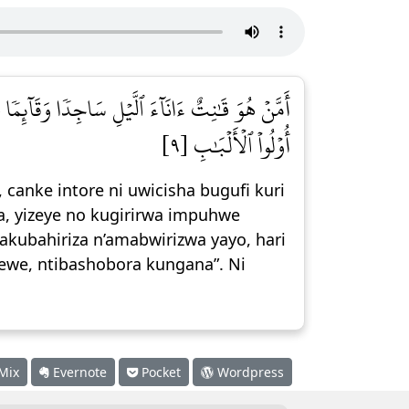
أَمَّنۡ هُوَ قَٰنِتٌ ءَانَآءَ ٱلَّيۡلِ سَاجِدٗا وَقَآئِمٗا ي
أُوْلُواْ ٱلۡأَلۡبَٰبِ [٩]
canke intore ni uwicisha bugufi kuri
a, yizeye no kugirirwa impuhwe
akubahiriza n’amabwirizwa yayo, hari
bewe, ntibashobora kungana”. Ni
Mix
Evernote
Pocket
Wordpress