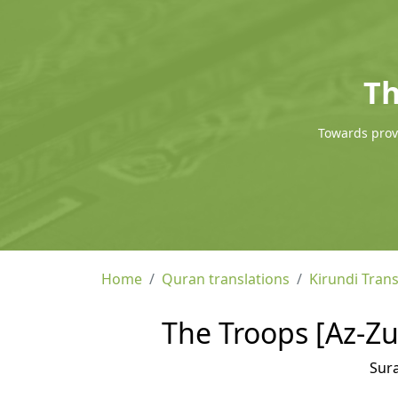
Th
Towards provi
Home
Quran translations
Kirundi Trans
The Troops [Az-Zum
Sur