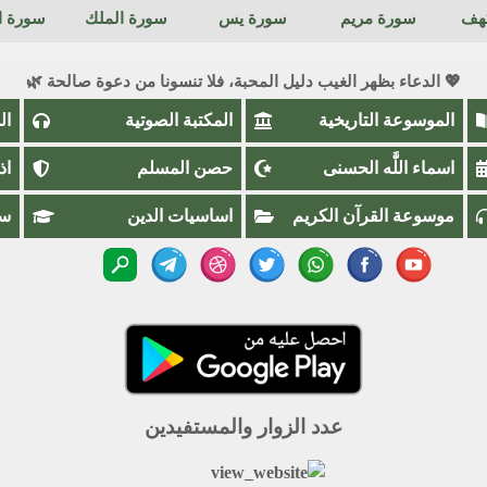
كهف
سورة مريم
سورة يس
سورة الملك
سورة ال
💖 الدعاء بظهر الغيب دليل المحبة، فلا تنسونا من دعوة صالحة 🌿
الموسوعة التاريخية
المكتبة الصوتية
ال
اسماء اللَّٰه الحسنى
حصن المسلم
اذ
موسوعة القرآن الكريم
اساسيات الدين
سؤ
عدد الزوار والمستفيدين