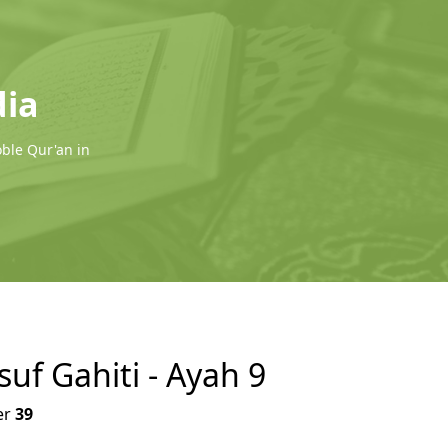
dia
oble Qur'an in
suf Gahiti - Ayah 9
er
39