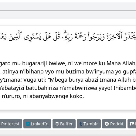
َحۡذَرُ ٱلۡأٓخِرَةَ وَيَرۡجُواْ رَحۡمَةَ رَبِّهِۦۗ قُلۡ هَلۡ يَسۡتَوِي ٱلَّذِينَ يَعۡلَ
to mu bugarariji bwiwe, ni we ntore ku Mana Allah, 
 atinya n'ibihano vyo mu buzima bw’inyuma yo gupf
’Imana! Vuga uti: “Mbega burya abazi Imana Allah b
’abatayizi batubahiriza n’amabwirizwa yayo! Ihibam
i n’ururo, ni abanyabwenge koko.
Pinterest
LinkedIn
Buffer
Tumblr
Reddit