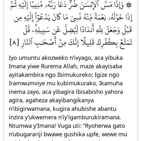
۞ وَإِذَا مَسَّ ٱلۡإِنسَٰنَ ضُرّٞ دَعَا رَبَّهُۥ مُنِيبًا إِلَيۡهِ ثُمَّ
إِذَا خَوَّلَهُۥ نِعۡمَةٗ مِّنۡهُ نَسِيَ مَا كَانَ يَدۡعُوٓاْ إِلَيۡهِ مِن
قَبۡلُ وَجَعَلَ لِلَّهِ أَندَادٗا لِّيُضِلَّ عَن سَبِيلِهِۦۚ قُلۡ
تَمَتَّعۡ بِكُفۡرِكَ قَلِيلًا إِنَّكَ مِنۡ أَصۡحَٰبِ ٱلنَّارِ [٨]
Iyo umuntu akozweko n’ivyago, aca yibuka
Imana yiwe Rurema Allah, maze akayisaba
ayitakambira ngo Ibimukureko; Igize ngo
Iramwumviye mu kubimukurako, Ikamuha
inema zayo, aca yibagira ibisabisho yahora
agira, agaheza akayibangikanya
n’ibigirwamana, kugira ahubishe abantu
inzira y’ukwemera n’iy’igamburukiramana.
Ntumwa y’Imana! Vuga uti: “Ryoherwa gato
n’ubugarariji bwawe gushika upfe, wewe mu