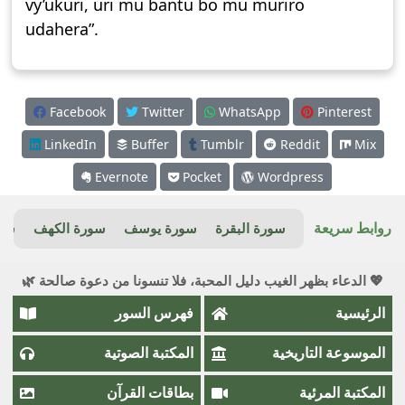
vy’ukuri, uri mu bantu bo mu muriro
udahera”.
Facebook
Twitter
WhatsApp
Pinterest
LinkedIn
Buffer
Tumblr
Reddit
Mix
Evernote
Pocket
Wordpress
روابط سريعة
سورة البقرة
سورة يوسف
سورة الكهف
سور
💖 الدعاء بظهر الغيب دليل المحبة، فلا تنسونا من دعوة صالحة 🌿
الرئيسية
فهرس السور
الموسوعة التاريخية
المكتبة الصوتية
المكتبة المرئية
بطاقات القرآن