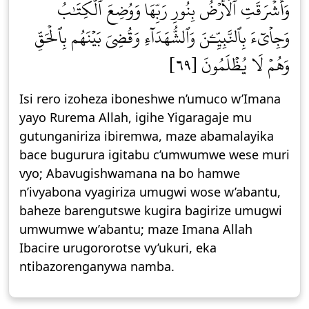
وَأَشۡرَقَتِ ٱلۡأَرۡضُ بِنُورِ رَبِّهَا وَوُضِعَ ٱلۡكِتَٰبُ
وَجِاْيٓءَ بِٱلنَّبِيِّـۧنَ وَٱلشُّهَدَآءِ وَقُضِيَ بَيۡنَهُم بِٱلۡحَقِّ
وَهُمۡ لَا يُظۡلَمُونَ [٦٩]
Isi rero izoheza iboneshwe n’umuco w’Imana
yayo Rurema Allah, igihe Yigaragaje mu
gutunganiriza ibiremwa, maze abamalayika
bace bugurura igitabu c’umwumwe wese muri
vyo; Abavugishwamana na bo hamwe
n’ivyabona vyagiriza umugwi wose w’abantu,
baheze barengutswe kugira bagirize umugwi
umwumwe w’abantu; maze Imana Allah
Ibacire urugororotse vy’ukuri, eka
ntibazorenganywa namba.