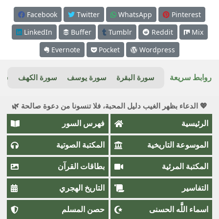
Facebook
Twitter
WhatsApp
Pinterest
LinkedIn
Buffer
Tumblr
Reddit
Mix
Evernote
Pocket
Wordpress
روابط سريعة
سورة البقرة
سورة يوسف
سورة الكهف
سور
💖 الدعاء بظهر الغيب دليل المحبة، فلا تنسونا من دعوة صالحة 🌿
الرئيسية
فهرس السور
الموسوعة التاريخية
المكتبة الصوتية
المكتبة المرئية
بطاقات القرآن
التفاسير
التاريخ الهجري
اسماء اللَّٰه الحسنى
حصن المسلم