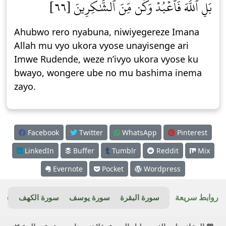
بَلِ ٱللَّهَ فَٱعۡبُدۡ وَكُن مِّنَ ٱلشَّٰكِرِينَ [٦٦]
Ahubwo rero nyabuna, niwiyegereze Imana
Allah mu vyo ukora vyose unayisenge ari
Imwe Rudende, weze n’ivyo ukora vyose ku
bwayo, wongere ube no mu bashima inema
zayo.
Facebook
Twitter
WhatsApp
Pinterest
LinkedIn
Buffer
Tumblr
Reddit
Mix
Evernote
Pocket
Wordpress
روابط سريعة
سورة البقرة
سورة يوسف
سورة الكهف
سور