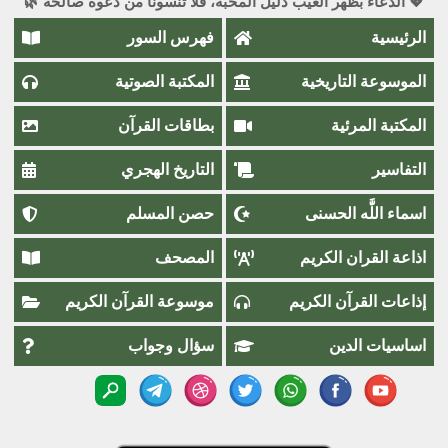
💖 الدعاء بظهر الغيب دليل المحبة، فلا تنسونا من دعوة صالحة 🌿
الرئيسية
فهرس السور
الموسوعة التاريخية
المكتبة الصوتية
المكتبة المرئية
بطاقات القرآن
التفاسير
التاريخ الهجري
اسماء اللَّٰه الحسنى
حصن المسلم
اذاعة القران الكريم
المصحف
إذاعات القرآن الكريم
موسوعة القرآن الكريم
اساسيات الدين
سؤال وجواب