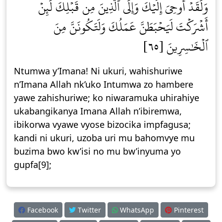
وَلَقَدۡ أُوحِيَ إِلَيۡكَ وَإِلَى ٱلَّذِينَ مِن قَبۡلِكَ لَئِنۡ
أَشۡرَكۡتَ لَيَحۡبَطَنَّ عَمَلُكَ وَلَتَكُونَنَّ مِنَ
ٱلۡخَٰسِرِينَ [٦٥]
Ntumwa y’Imana! Ni ukuri, wahishuriwe
n’Imana Allah nk’uko Intumwa zo hambere
yawe zahishuriwe; ko niwaramuka uhirahiye
ukabangikanya Imana Allah n’ibiremwa,
ibikorwa vyawe vyose bizocika impfagusa;
kandi ni ukuri, uzoba uri mu bahomvye mu
buzima bwo kw’isi no mu bw’inyuma yo
gupfa[9];
Facebook
Twitter
WhatsApp
Pinterest