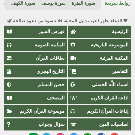
روابط سريعة
سورة البقرة
سورة يوسف
سورة الكهف
سور
💖 الدعاء بظهر الغيب دليل المحبة، فلا تنسونا من دعوة صالحة 🌿
الرئيسية
فهرس السور
الموسوعة التاريخية
المكتبة الصوتية
المكتبة المرئية
بطاقات القرآن
التفاسير
التاريخ الهجري
اسماء اللَّٰه الحسنى
حصن المسلم
اذاعة القران الكريم
المصحف
إذاعات القرآن الكريم
موسوعة القرآن الكريم
اساسيات الدين
سؤال وجواب