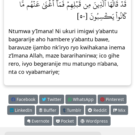
قَدۡ قَالَهَا ٱلَّذِينَ مِن قَبۡلِهِمۡ فَمَآ أَغۡنَىٰ عَنۡهُم مَّا
كَانُواْ يَكۡسِبُونَ [٥٠]
Ntumwa y’Imana! Ni ukuri imigwi y’abantu
bagararije aho hambere y’abantu bawe,
baravuze ijambo nk’iryo ryo kwihakana inema
z’Imana Allah, maze bararihanirwa; ico gihe
rero, ivyo begeranije mu matungo n’abana,
nta co vyabamariye;
Facebook
Twitter
WhatsApp
Pinterest
LinkedIn
Buffer
Tumblr
Reddit
Mix
Evernote
Pocket
Wordpress