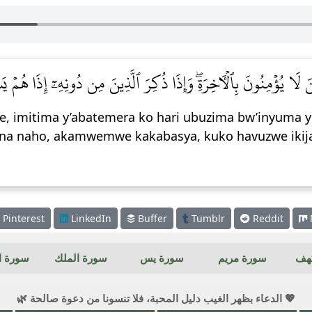
نَ لَا يُؤۡمِنُونَ بِٱلۡأٓخِرَةِۖ وَإِذَا ذُكِرَ ٱلَّذِينَ مِن دُونِهِۦٓ إِذَا هُمۡ يَ
e, imitima y’abatemera ko hari ubuzima bw’inyuma yo
ana naho, akamwemwe kakabasya, kuko havuzwe ikijan
Pinterest
LinkedIn
Buffer
Tumblr
Reddit
كهف
سورة مريم
سورة يس
سورة الملك
سورة ال
💖 الدعاء بظهر الغيب دليل المحبة، فلا تنسونا من دعوة صالحة 🌿