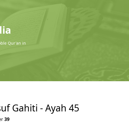
dia
oble Qur'an in
uf Gahiti - Ayah 45
er
39