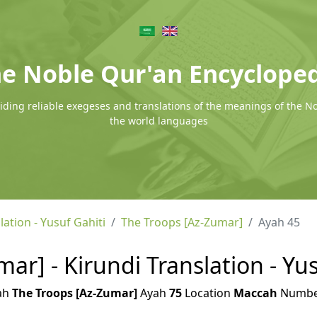
e Noble Qur'an Encyclope
ding reliable exegeses and translations of the meanings of the N
the world languages
lation - Yusuf Gahiti
The Troops [Az-Zumar]
Ayah 45
ar] - Kirundi Translation - Yus
ah
The Troops [Az-Zumar]
Ayah
75
Location
Maccah
Numb