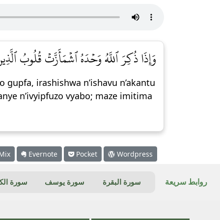
وَإِذَا ذُكِرَ ٱللَّهُ وَحۡدَهُ ٱشۡمَأَزَّتۡ قُلُوبُ ٱلَّذِي]
 gupfa, irashishwa n’ishavu n’akantu
ye n’ivyipfuzo vyabo; maze imitima
Mix
Evernote
Pocket
Wordpress
روابط سريعة
سورة البقرة
سورة يوسف
سورة ال