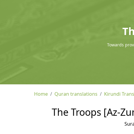
Th
Towards provi
Home
Quran translations
Kirundi Trans
The Troops [Az-Zum
Sur