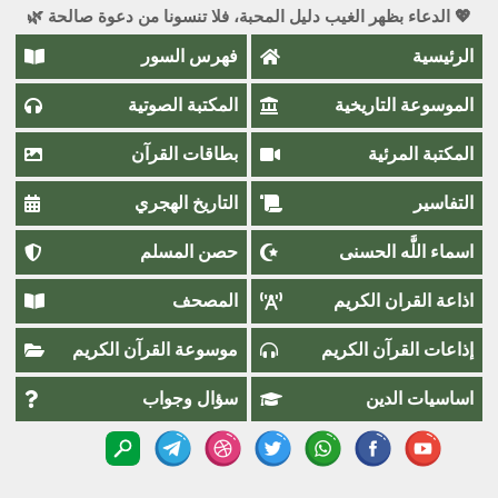
💖 الدعاء بظهر الغيب دليل المحبة، فلا تنسونا من دعوة صالحة 🌿
الرئيسية
فهرس السور
الموسوعة التاريخية
المكتبة الصوتية
المكتبة المرئية
بطاقات القرآن
التفاسير
التاريخ الهجري
اسماء اللَّٰه الحسنى
حصن المسلم
اذاعة القران الكريم
المصحف
إذاعات القرآن الكريم
موسوعة القرآن الكريم
اساسيات الدين
سؤال وجواب