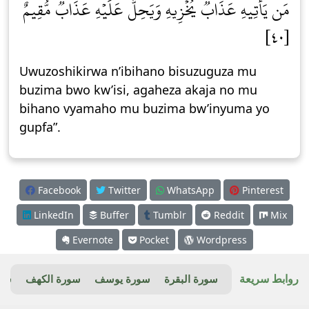
مَن يَأۡتِيهِ عَذَابٞ يُخۡزِيهِ وَيَحِلُّ عَلَيۡهِ عَذَابٞ مُّقِيمٌ
[٤٠]
Uwuzoshikirwa n’ibihano bisuzuguza mu
buzima bwo kw’isi, agaheza akaja no mu
bihano vyamaho mu buzima bw’inyuma yo
gupfa”.
Facebook
Twitter
WhatsApp
Pinterest
LinkedIn
Buffer
Tumblr
Reddit
Mix
Evernote
Pocket
Wordpress
روابط سريعة
سورة البقرة
سورة يوسف
سورة الكهف
سور